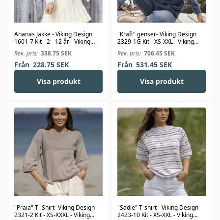
Ananas Jakke - Viking Design
"Kraft" genser- Viking Design
1601-7 Kit - 2 - 12 år - Viking
2329-1G Kit - XS-XXL - Viking
Bjørk
Wool
Rek. pris:
338.75
SEK
Rek. pris:
706.45
SEK
Från
228.75
SEK
Från
531.45
SEK
Visa produkt
Visa produkt
"Praia" T- Shirt- Viking Design
"Sadie" T-shirt - Viking Design
2321-2 Kit - XS-XXXL - Viking
2423-10 Kit - XS-XXL - Viking