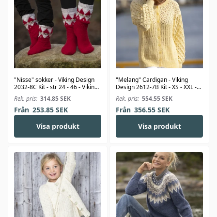
"Nisse" sokker - Viking Design
"Melang" Cardigan - Viking
2032-8C Kit - str 24 - 46 - Viking
Design 2612-7B Kit - XS - XXL -
Alpaca Storm
Viking Bambino
Rek. pris:
314.85
SEK
Rek. pris:
554.55
SEK
Från
253.85
SEK
Från
356.55
SEK
Visa produkt
Visa produkt