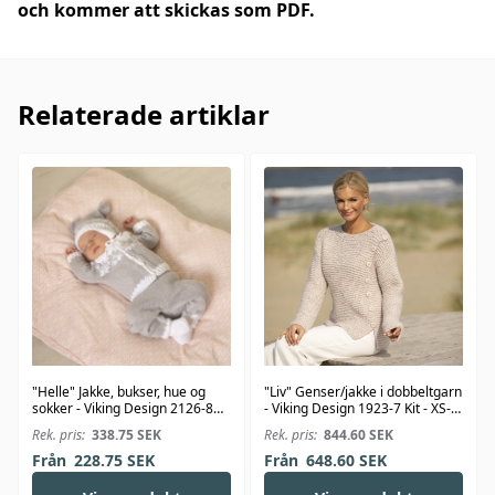
och kommer att skickas som PDF.
Relaterade artiklar
"Helle" Jakke, bukser, hue og
"Liv" Genser/jakke i dobbeltgarn
sokker - Viking Design 2126-8
- Viking Design 1923-7 Kit - XS-
Kit - 1-24 Mdr. - Viking Bambino
XXL - Viking Alpaca Bris
Rek. pris:
338.75
SEK
Rek. pris:
844.60
SEK
Från
228.75
SEK
Från
648.60
SEK