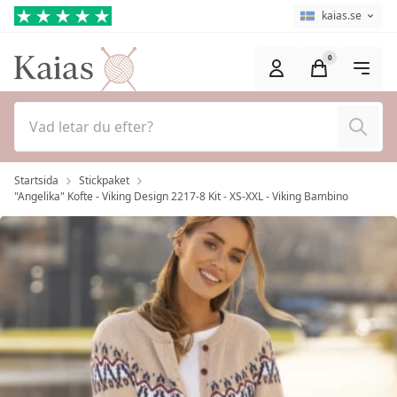
Hoppa till huvudinnehåll (Tryck på Enter)
Språkväljare
Aktuellt språk ä
kaias.se
0
Sök
Startsida
Stickpaket
"Angelika" Kofte - Viking Design 2217-8 Kit - XS-XXL - Viking Bambino