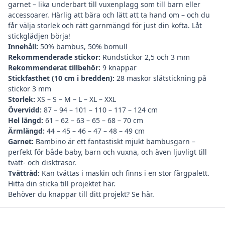
garnet – lika underbart till vuxenplagg som till barn eller
accessoarer. Härlig att bära och lätt att ta hand om – och du
får välja storlek och rätt garnmängd för just din kofta. Låt
stickglädjen börja!
Innehåll:
50% bambus, 50% bomull
Rekommenderade stickor:
Rundstickor 2,5 och 3 mm
Rekommenderat tillbehör:
9 knappar
Stickfasthet (10 cm i bredden):
28 maskor slätstickning på
stickor 3 mm
Storlek:
XS – S – M – L – XL – XXL
Övervidd:
87 – 94 – 101 – 110 – 117 – 124 cm
Hel längd:
61 – 62 – 63 – 65 – 68 – 70 cm
Ärmlängd:
44 – 45 – 46 – 47 – 48 – 49 cm
Garnet:
Bambino är ett fantastiskt mjukt bambusgarn –
perfekt för både baby, barn och vuxna, och även ljuvligt till
tvätt- och disktrasor.
Tvättråd:
Kan tvättas i maskin och finns i en stor färgpalett.
Hitta din
sticka till projektet här
.
Behöver du
knappar till ditt projekt? Se här
.