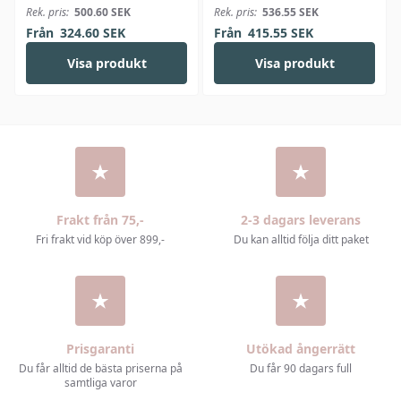
Bjørk
Linus
Rek. pris:
500.60
SEK
Rek. pris:
536.55
SEK
Från
324.60
SEK
Från
415.55
SEK
Visa produkt
Visa produkt
Frakt från 75,-
2-3 dagars leverans
Fri frakt vid köp över 899,-
Du kan alltid följa ditt paket
Prisgaranti
Utökad ångerrätt
Du får alltid de bästa priserna på
Du får 90 dagars full
samtliga varor