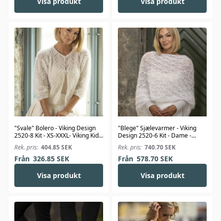
Visa produkt
Visa produkt
"Svale" Bolero - Viking Design
"Blege" Sjælevarmer - Viking
2520-8 Kit - XS-XXXL- Viking Kid-
Design 2520-6 Kit - Dame -
Silk
Viking Kid-Silk
Rek. pris:
404.85
SEK
Rek. pris:
740.70
SEK
Från
326.85
SEK
Från
578.70
SEK
Visa produkt
Visa produkt