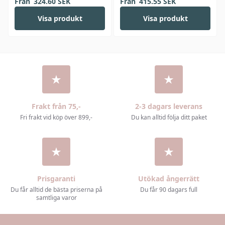
Från
324.60
SEK
Från
415.55
SEK
Visa produkt
Visa produkt
Frakt från 75,-
2-3 dagars leverans
Fri frakt vid köp över 899,-
Du kan alltid följa ditt paket
Prisgaranti
Utökad ångerrätt
Du får alltid de bästa priserna på
Du får 90 dagars full
samtliga varor