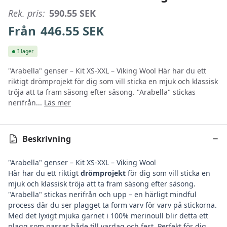
Rek. pris:
590.55
SEK
Från
446.55
SEK
I lager
"Arabella" genser – Kit XS-XXL – Viking Wool Här har du ett
riktigt drömprojekt för dig som vill sticka en mjuk och klassisk
tröja att ta fram säsong efter säsong. "Arabella" stickas
nerifrån...
Läs mer
Beskrivning
"Arabella" genser – Kit XS-XXL – Viking Wool
Här har du ett riktigt
drömprojekt
för dig som vill sticka en
mjuk och klassisk tröja att ta fram säsong efter säsong.
"Arabella" stickas nerifrån och upp – en härligt mindful
process där du ser plagget ta form varv för varv på stickorna.
Med det lyxigt mjuka garnet i 100% merinoull blir detta ett
plagg som passar både till vardag och fest. Perfekt för dig