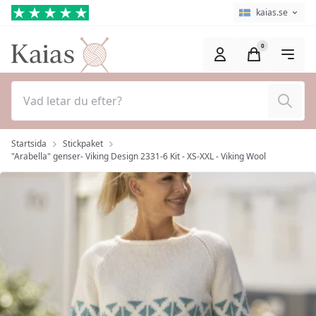
Hoppa till huvudinnehåll (Tryck på Enter)
Språkväljare
Aktuellt språk ä
kaias.se
0
Sök
Startsida
Stickpaket
"Arabella" genser- Viking Design 2331-6 Kit - XS-XXL - Viking Wool