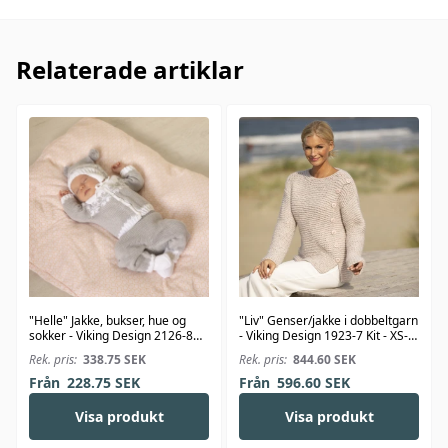
Relaterade artiklar
"Helle" Jakke, bukser, hue og
"Liv" Genser/jakke i dobbeltgarn
sokker - Viking Design 2126-8
- Viking Design 1923-7 Kit - XS-
Kit - 1-24 Mdr. - Viking Bambino
XXL - Viking Alpaca Bris
Rek. pris:
338.75
SEK
Rek. pris:
844.60
SEK
Från
228.75
SEK
Från
596.60
SEK
Visa produkt
Visa produkt