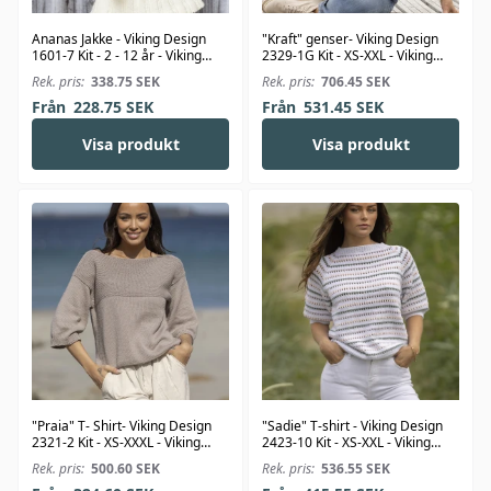
Ananas Jakke - Viking Design
"Kraft" genser- Viking Design
1601-7 Kit - 2 - 12 år - Viking
2329-1G Kit - XS-XXL - Viking
Bjørk
Wool
Rek. pris:
338.75
SEK
Rek. pris:
706.45
SEK
Från
228.75
SEK
Från
531.45
SEK
Visa produkt
Visa produkt
"Praia" T- Shirt- Viking Design
"Sadie" T-shirt - Viking Design
2321-2 Kit - XS-XXXL - Viking
2423-10 Kit - XS-XXL - Viking
Bjørk
Linus
Rek. pris:
500.60
SEK
Rek. pris:
536.55
SEK