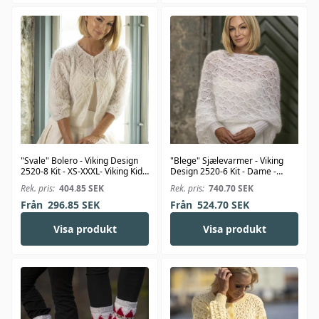
"Svale" Bolero - Viking Design
"Blege" Sjælevarmer - Viking
2520-8 Kit - XS-XXXL- Viking Kid-
Design 2520-6 Kit - Dame -
Silk
Viking Kid-Silk
Rek. pris:
404.85
SEK
Rek. pris:
740.70
SEK
Från
296.85
SEK
Från
524.70
SEK
Visa produkt
Visa produkt