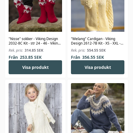
"Nisse" sokker - Viking Design
"Melang" Cardigan - Viking
2032-8C Kit - str 24 - 46 - Viking
Design 2612-7B Kit - XS - XXL -
Alpaca Storm
Viking Bambino
Rek. pris:
314.85
SEK
Rek. pris:
554.55
SEK
Från
253.85
SEK
Från
356.55
SEK
Visa produkt
Visa produkt