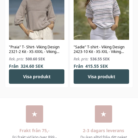
"Praia" T- Shirt- Viking Design
"Sadie" T-shirt - Viking Design
2321-2 Kit - XS-XXXL - Viking
2423-10 Kit - XS-XXL - Viking
Bjørk
Linus
Rek. pris:
500.60
SEK
Rek. pris:
536.55
SEK
Från
324.60
SEK
Från
415.55
SEK
Visa produkt
Visa produkt
Frakt från 75,-
2-3 dagars leverans
Fri frakt vid köp över 899,-
Du kan alltid följa ditt paket