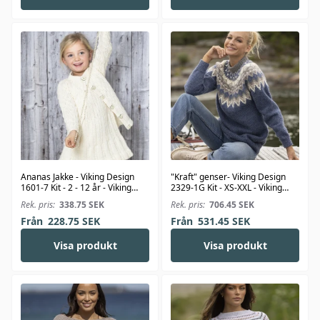
Ananas Jakke - Viking Design
"Kraft" genser- Viking Design
1601-7 Kit - 2 - 12 år - Viking
2329-1G Kit - XS-XXL - Viking
Bjørk
Wool
Rek. pris:
338.75
SEK
Rek. pris:
706.45
SEK
Från
228.75
SEK
Från
531.45
SEK
Visa produkt
Visa produkt