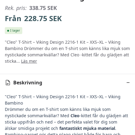
Rek. pris:
338.75
SEK
Från
228.75
SEK
I lager
"Cleo" T-Shirt – Viking Design 2216-1 Kit – XXS–XL – Viking
Bambino Drömmer du om en T-shirt som känns lika mjuk som
nystickade sommarkvällar? Med Cleo -kittet får du glädjen att
sticka...
Läs mer
Beskrivning
"Cleo" T-Shirt – Viking Design 2216-1 Kit – XXS–XL – Viking
Bambino
Drömmer du om en T-shirt som känns lika mjuk som
nystickade sommarkvällar? Med
Cleo
-kittet får du glädjen att
sticka uppifrån och ned – det perfekta valet för dig som
älskar smidiga projekt och
fantastiskt mjuka material
.
Bambino-garnet gör detta plagg skönt både för barn och