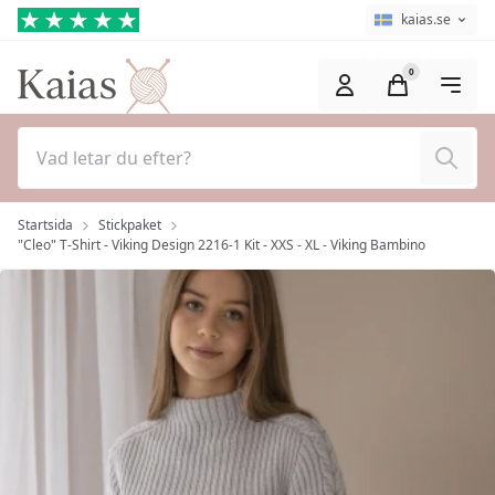
Hoppa till huvudinnehåll (Tryck på Enter)
Språkväljare
Aktuellt språk ä
kaias.se
0
Sök
Startsida
Stickpaket
"Cleo" T-Shirt - Viking Design 2216-1 Kit - XXS - XL - Viking Bambino