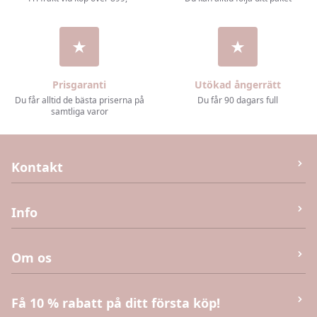
Prisgaranti
Utökad ångerrätt
Du får alltid de bästa priserna på
Du får 90 dagars full
samtliga varor
Kontakt
M&J Invest og Handel Aps
Info
Humlebæk Strandvej 40 (Ej returvara – se köpvillkor),
3050 Humlebæk
Kontakta oss
Om os
E-post:
info@kaias.se
CVR
:
DK41906251
Köpvillkor
Få 10 % rabatt på ditt första köp!