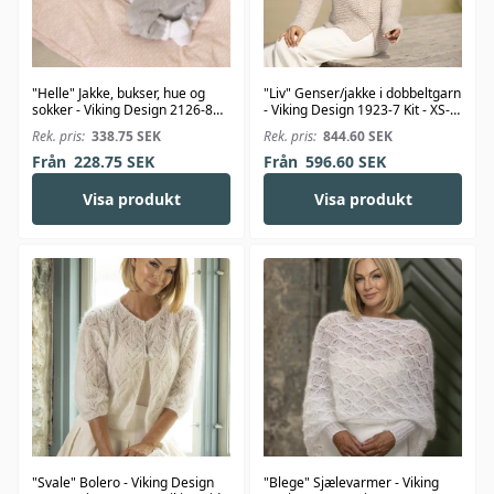
"Helle" Jakke, bukser, hue og
"Liv" Genser/jakke i dobbeltgarn
sokker - Viking Design 2126-8
- Viking Design 1923-7 Kit - XS-
Kit - 1-24 Mdr. - Viking Bambino
XXL - Viking Alpaca Bris
Rek. pris:
338.75
SEK
Rek. pris:
844.60
SEK
Från
228.75
SEK
Från
596.60
SEK
Visa produkt
Visa produkt
"Svale" Bolero - Viking Design
"Blege" Sjælevarmer - Viking