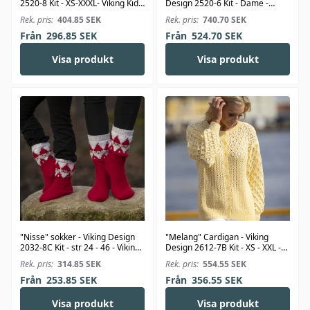
2520-8 Kit - XS-XXXL- Viking Kid-
Design 2520-6 Kit - Dame -
Silk
Viking Kid-Silk
Rek. pris:
404.85
SEK
Rek. pris:
740.70
SEK
Från
296.85
SEK
Från
524.70
SEK
Visa produkt
Visa produkt
"Nisse" sokker - Viking Design
"Melang" Cardigan - Viking
2032-8C Kit - str 24 - 46 - Viking
Design 2612-7B Kit - XS - XXL -
Alpaca Storm
Viking Bambino
Rek. pris:
314.85
SEK
Rek. pris:
554.55
SEK
Från
253.85
SEK
Från
356.55
SEK
Visa produkt
Visa produkt