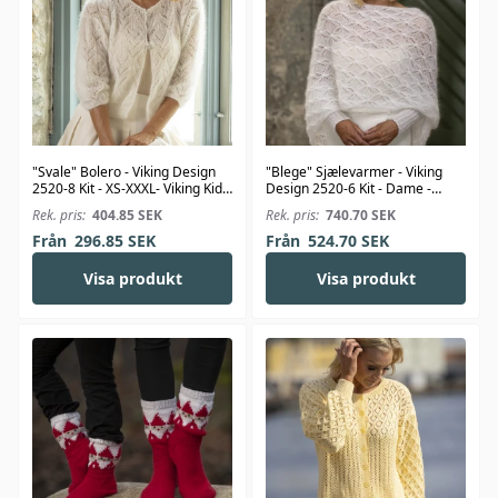
"Svale" Bolero - Viking Design
"Blege" Sjælevarmer - Viking
2520-8 Kit - XS-XXXL- Viking Kid-
Design 2520-6 Kit - Dame -
Silk
Viking Kid-Silk
Rek. pris:
404.85
SEK
Rek. pris:
740.70
SEK
Från
296.85
SEK
Från
524.70
SEK
Visa produkt
Visa produkt