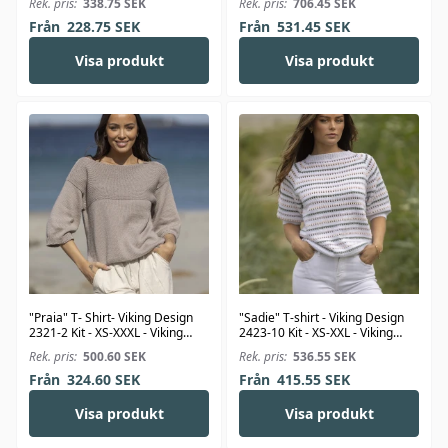
Rek. pris:
338.75
SEK
Rek. pris:
706.45
SEK
Från
228.75
SEK
Från
531.45
SEK
Visa produkt
Visa produkt
"Praia" T- Shirt- Viking Design
"Sadie" T-shirt - Viking Design
2321-2 Kit - XS-XXXL - Viking
2423-10 Kit - XS-XXL - Viking
Bjørk
Linus
Rek. pris:
500.60
SEK
Rek. pris:
536.55
SEK
Från
324.60
SEK
Från
415.55
SEK
Visa produkt
Visa produkt