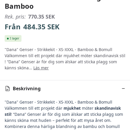
Bamboo
Rek. pris:
770.35
SEK
Från
484.35
SEK
I lager
"Dana" Genser - Strikkekit - XS-XXXL - Bamboo & Bomull
Välkommen till ett projekt där mjukhet möter skandinavisk stil
! “Dana” Genser är för dig som älskar att sticka plagg som
känns sköna...
Läs mer
Beskrivning
"Dana" Genser - Strikkekit - XS-XXXL - Bamboo & Bomull
Välkommen till ett projekt där
mjukhet
möter
skandinavisk
stil
! “Dana” Genser är för dig som älskar att sticka plagg som
känns sköna mot huden – perfekt för att mysa året om.
Kombinera denna härliga blandning av bambu och bomull