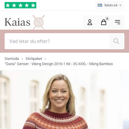
Hoppa till huvudinnehåll (Tryck på Enter)
Språkväljare
Aktuellt språk ä
kaias.se
0
Sök
Startsida
Stickpaket
"Dana" Genser - Viking Design 2016-1 Kit - XS-XXXL - Viking Bamboo