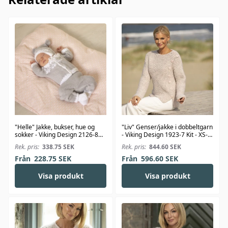
"Helle" Jakke, bukser, hue og
"Liv" Genser/jakke i dobbeltgarn
sokker - Viking Design 2126-8
- Viking Design 1923-7 Kit - XS-
Kit - 1-24 Mdr. - Viking Bambino
XXL - Viking Alpaca Bris
Rek. pris:
338.75
SEK
Rek. pris:
844.60
SEK
Från
228.75
SEK
Från
596.60
SEK
Visa produkt
Visa produkt