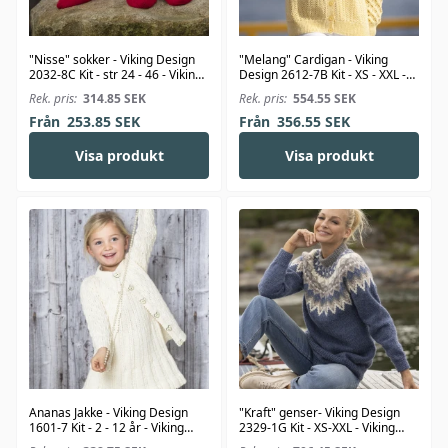
"Nisse" sokker - Viking Design
"Melang" Cardigan - Viking
2032-8C Kit - str 24 - 46 - Viking
Design 2612-7B Kit - XS - XXL -
Alpaca Storm
Viking Bambino
Rek. pris:
314.85
SEK
Rek. pris:
554.55
SEK
Från
253.85
SEK
Från
356.55
SEK
Visa produkt
Visa produkt
Ananas Jakke - Viking Design
"Kraft" genser- Viking Design
1601-7 Kit - 2 - 12 år - Viking
2329-1G Kit - XS-XXL - Viking
Bjørk
Wool