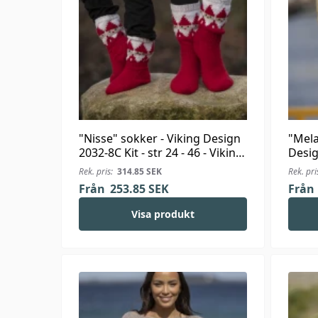
"Nisse" sokker - Viking Design
"Mela
2032-8C Kit - str 24 - 46 - Viking
Desig
Alpaca Storm
Viki
Rek. pris:
314.85
SEK
Rek. pri
Från
253.85
SEK
Från
Visa produkt