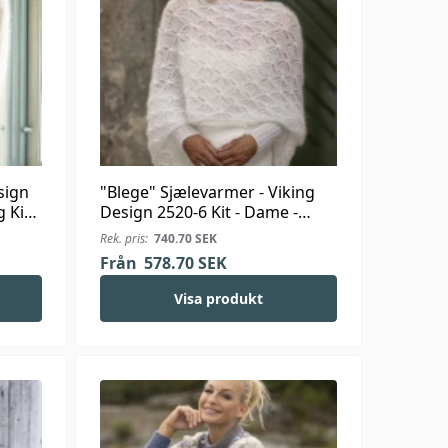
sign
"Blege" Sjælevarmer - Viking
g Kid-
Design 2520-6 Kit - Dame -
Viking Kid-Silk
Rek. pris:
740.70
SEK
Från
578.70
SEK
Visa produkt