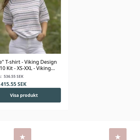
e" T-shirt - Viking Design
10 Kit - XS-XXL - Viking
s:
536.55
SEK
415.55
SEK
Visa produkt