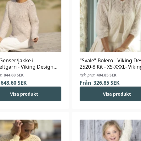
 Genser/jakke i
"Svale" Bolero - Viking De
ltgarn - Viking Design
2520-8 Kit - XS-XXXL- Vikin
 Kit - XS-XXL - Viking
Silk
s:
844.60
SEK
Rek. pris:
404.85
SEK
a Bris
648.60
SEK
Från
326.85
SEK
Visa produkt
Visa produkt