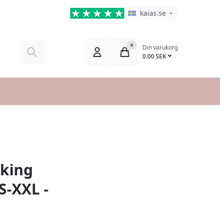
Språkväljare
Aktuellt språk är:
kaias.se
0
Din varukorg
Sök
0.00 SEK
iking
S-XXL -