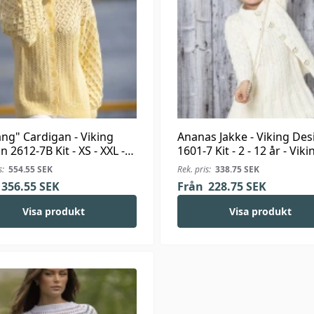
ng" Cardigan - Viking
Ananas Jakke - Viking Des
n 2612-7B Kit - XS - XXL -
1601-7 Kit - 2 - 12 år - Viki
ng Bambino
Bjørk
s:
554.55
SEK
Rek. pris:
338.75
SEK
356.55
SEK
Från
228.75
SEK
Visa produkt
Visa produkt