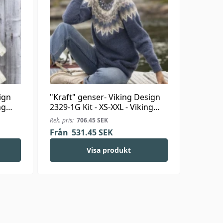
ign
"Kraft" genser- Viking Design
ng
2329-1G Kit - XS-XXL - Viking
Wool
Rek. pris:
706.45
SEK
Från
531.45
SEK
Visa produkt