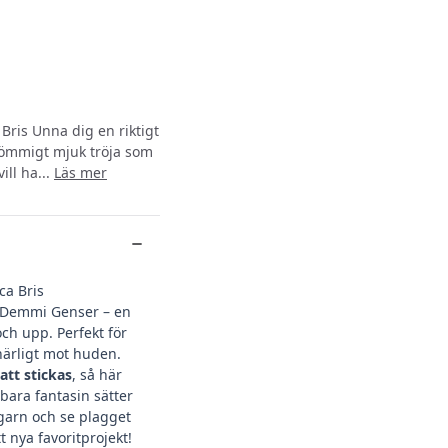
Bris Unna dig en riktigt
ömmigt mjuk tröja som
ill ha...
Läs mer
ca Bris
Demmi Genser – en
ch upp. Perfekt för
 härligt mot huden.
att stickas
, så här
– bara fantasin sätter
 garn och se plagget
tt nya favoritprojekt!