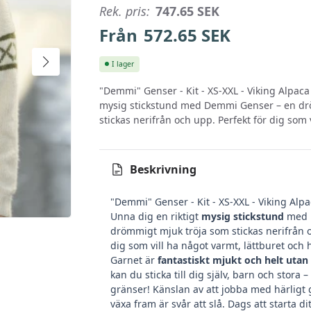
Rek. pris:
747.65
SEK
Från
572.65
SEK
I lager
"Demmi" Genser - Kit - XS-XXL - Viking Alpaca 
mysig stickstund med Demmi Genser – en dr
stickas nerifrån och upp. Perfekt för dig som v
Beskrivning
"Demmi" Genser - Kit - XS-XXL - Viking Alpa
Unna dig en riktigt
mysig stickstund
med 
drömmigt mjuk tröja som stickas nerifrån o
dig som vill ha något varmt, lättburet och
Garnet är
fantastiskt mjukt och helt utan 
kan du sticka till dig själv, barn och stora 
gränser! Känslan av att jobba med härligt
växa fram är svår att slå. Dags att starta di