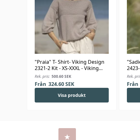
"Praia" T- Shirt- Viking Design
"Sadi
2321-2 Kit - XS-XXXL - Viking
2423-
Bjørk
Linus
Rek. pris:
500.60
SEK
Rek. pri
Från
324.60
SEK
Från
Visa produkt