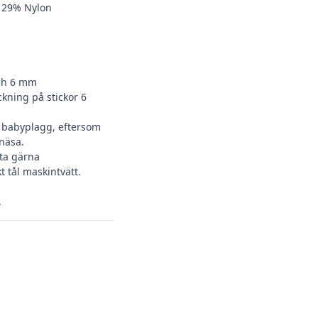
, 29% Nylon
och 6 mm
ckning på stickor 6
l babyplagg, eftersom
 näsa.
ta gärna
kt tål maskintvätt.
.