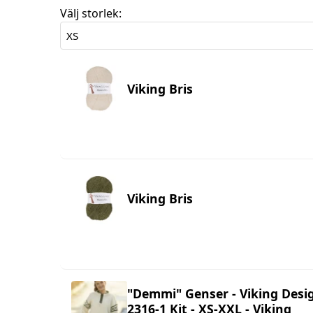
Välj storlek:
Viking Bris
Viking Bris
"Demmi" Genser - Viking Desi
2316-1 Kit - XS-XXL - Viking