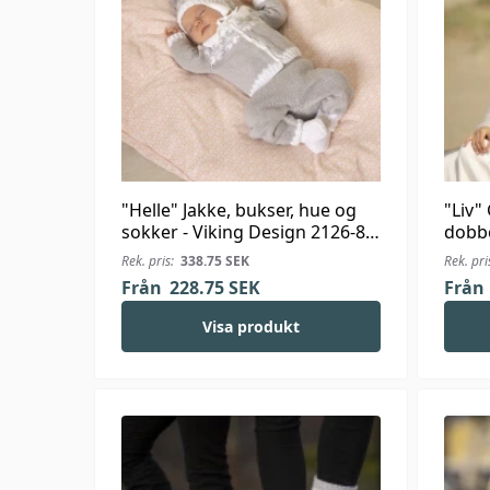
"Helle" Jakke, bukser, hue og
"Liv"
sokker - Viking Design 2126-8
dobbe
Kit - 1-24 Mdr. - Viking Bambino
1923-7
Rek. pris:
338.75
SEK
Rek. pri
Alpac
Från
228.75
SEK
Från
Visa produkt