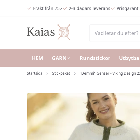
Hoppa till huvudinnehåll (Tryck på Enter)
Frakt från 75,-
2-3 dagars leverans
Prisgaranti
HEM
GARN
Rundstickor
Utbytba
Startsida
Stickpaket
"Demmi" Genser - Viking Design 231