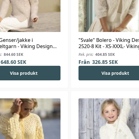
 Genser/jakke i
"Svale" Bolero - Viking De
ltgarn - Viking Design
2520-8 Kit - XS-XXXL- Vikin
 Kit - XS-XXL - Viking
Silk
s:
844.60
SEK
Rek. pris:
404.85
SEK
a Bris
648.60
SEK
Från
326.85
SEK
Visa produkt
Visa produkt