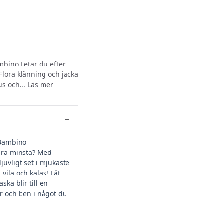
ambino Letar du efter
 Flora klänning och jacka
us och...
Läs mer
- Bambino
allra minsta? Med
juvligt set i mjukaste
vila och kalas! Låt
ka blir till en
ar och ben i något du