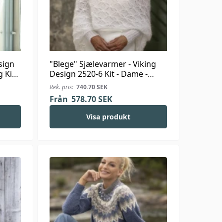
sign
"Blege" Sjælevarmer - Viking
g Kid-
Design 2520-6 Kit - Dame -
Viking Kid-Silk
Rek. pris:
740.70
SEK
Från
578.70
SEK
Visa produkt