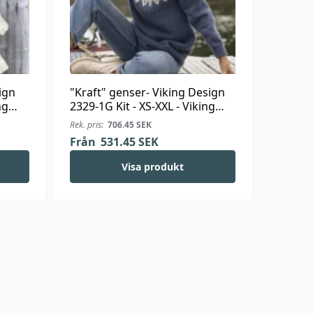
ign
"Kraft" genser- Viking Design
ng
2329-1G Kit - XS-XXL - Viking
Wool
Rek. pris:
706.45
SEK
Från
531.45
SEK
Visa produkt