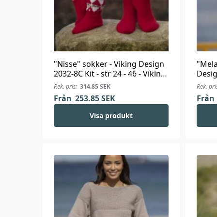
"Nisse" sokker - Viking Design
"Mela
2032-8C Kit - str 24 - 46 - Viking
Desig
Alpaca Storm
Viki
Rek. pris:
314.85
SEK
Rek. pri
Från
253.85
SEK
Från
Visa produkt