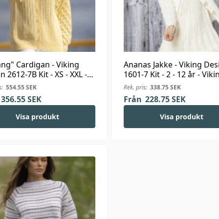
ng" Cardigan - Viking
Ananas Jakke - Viking Des
n 2612-7B Kit - XS - XXL -
1601-7 Kit - 2 - 12 år - Viki
ng Bambino
Bjørk
s:
554.55
SEK
Rek. pris:
338.75
SEK
356.55
SEK
Från
228.75
SEK
Visa produkt
Visa produkt