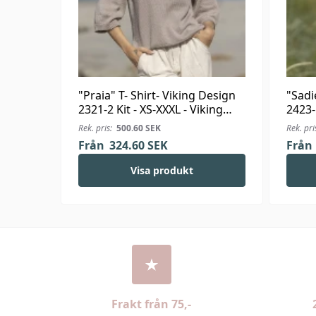
"Praia" T- Shirt- Viking Design
"Sadi
2321-2 Kit - XS-XXXL - Viking
2423-
Bjørk
Linus
Rek. pris:
500.60
SEK
Rek. pri
Från
324.60
SEK
Från
Visa produkt
Frakt från 75,-