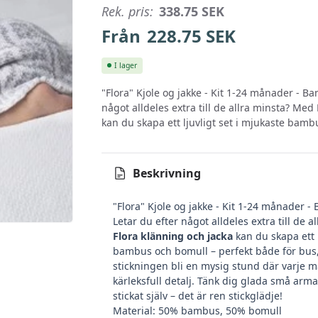
Rek. pris:
338.75
SEK
Från
228.75
SEK
I lager
"Flora" Kjole og jakke - Kit 1-24 månader - B
något alldeles extra till de allra minsta? Med
kan du skapa ett ljuvligt set i mjukaste bamb
Beskrivning
"Flora" Kjole og jakke - Kit 1-24 månader 
Letar du efter något alldeles extra till de 
Flora klänning och jacka
kan du skapa ett l
bambus och bomull – perfekt både för bus, 
stickningen bli en mysig stund där varje mas
kärleksfull detalj. Tänk dig glada små arm
stickat själv – det är ren stickglädje!
Material: 50% bambus, 50% bomull