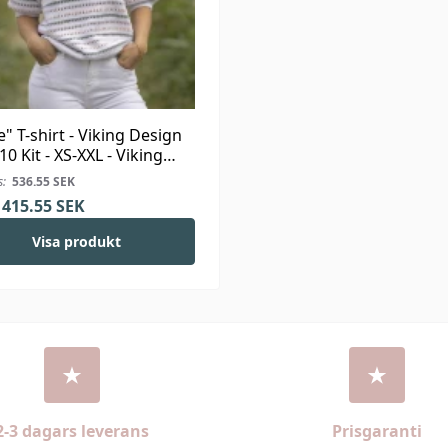
e" T-shirt - Viking Design
10 Kit - XS-XXL - Viking
s:
536.55
SEK
415.55
SEK
Visa produkt
2-3 dagars leverans
Prisgaranti