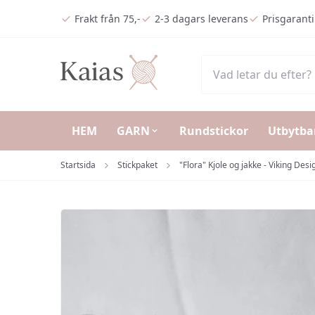
Hoppa till huvudinnehåll (Tryck på Enter)
Frakt från 75,-
2-3 dagars leverans
Prisgaranti
HEM
GARN
Rundstickor
Utbytba
Startsida
Stickpaket
"Flora" Kjole og jakke - Viking Des