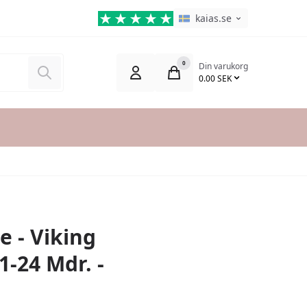
Språkväljare
Aktuellt språk är:
kaias.se
0
Din varukorg
Sök
0.00 SEK
e - Viking
1-24 Mdr. -