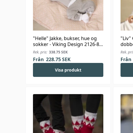
"Helle" Jakke, bukser, hue og
"Liv"
sokker - Viking Design 2126-8
dobbe
Kit - 1-24 Mdr. - Viking Bambino
1923-7
Rek. pris:
338.75
SEK
Rek. pri
Alpac
Från
228.75
SEK
Från
Visa produkt