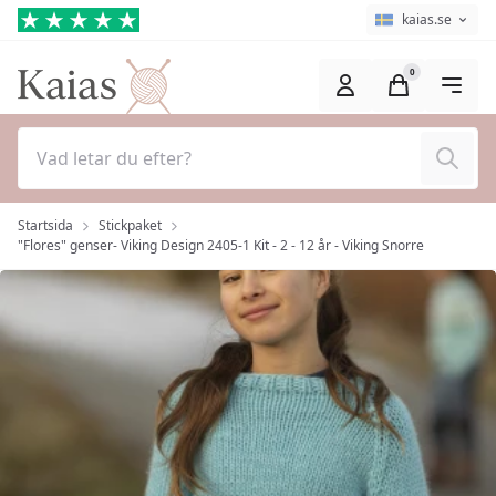
Hoppa till huvudinnehåll (Tryck på Enter)
Språkväljare
Aktuellt språk ä
kaias.se
0
Sök
Startsida
Stickpaket
"Flores" genser- Viking Design 2405-1 Kit - 2 - 12 år - Viking Snorre