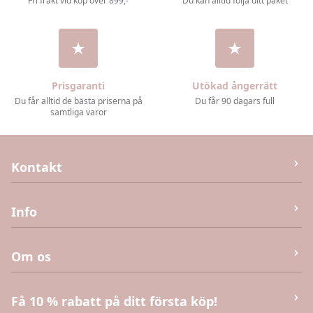
Fri frakt vid köp över 899,-
Du kan alltid följa ditt paket
Prisgaranti
Utökad ångerrätt
Du får alltid de bästa priserna på
Du får 90 dagars full
samtliga varor
Kontakt
M&J Invest og Handel Aps
Info
Humlebæk Strandvej 40 (Ej returvara – se köpvillkor),
3050 Humlebæk
Kontakta oss
Om os
E-post:
info@kaias.se
CVR
:
DK41906251
Köpvillkor
Få 10 % rabatt på ditt första köp!