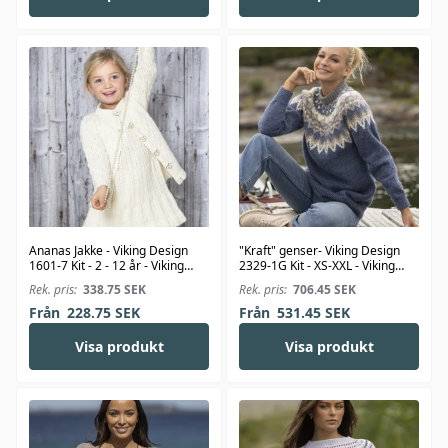
Ananas Jakke - Viking Design
"Kraft" genser- Viking Design
1601-7 Kit - 2 - 12 år - Viking
2329-1G Kit - XS-XXL - Viking
Bjørk
Wool
Rek. pris:
338.75
SEK
Rek. pris:
706.45
SEK
Från
228.75
SEK
Från
531.45
SEK
Visa produkt
Visa produkt