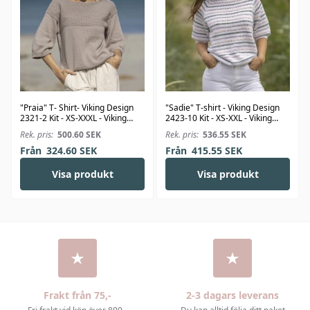
"Praia" T- Shirt- Viking Design
"Sadie" T-shirt - Viking Design
2321-2 Kit - XS-XXXL - Viking
2423-10 Kit - XS-XXL - Viking
Bjørk
Linus
Rek. pris:
500.60
SEK
Rek. pris:
536.55
SEK
Från
324.60
SEK
Från
415.55
SEK
Visa produkt
Visa produkt
Frakt från 75,-
2-3 dagars leverans