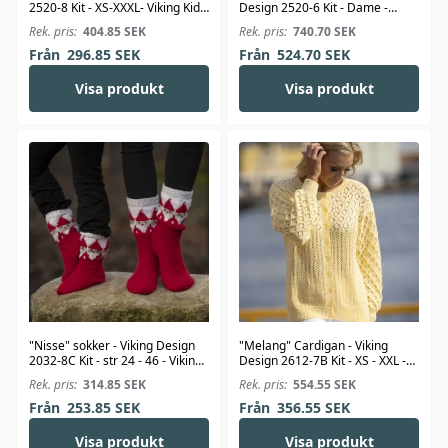
2520-8 Kit - XS-XXXL- Viking Kid-
Design 2520-6 Kit - Dame -
Silk
Viking Kid-Silk
Rek. pris:
404.85
SEK
Rek. pris:
740.70
SEK
Från
296.85
SEK
Från
524.70
SEK
Visa produkt
Visa produkt
"Nisse" sokker - Viking Design
"Melang" Cardigan - Viking
2032-8C Kit - str 24 - 46 - Viking
Design 2612-7B Kit - XS - XXL -
Alpaca Storm
Viking Bambino
Rek. pris:
314.85
SEK
Rek. pris:
554.55
SEK
Från
253.85
SEK
Från
356.55
SEK
Visa produkt
Visa produkt