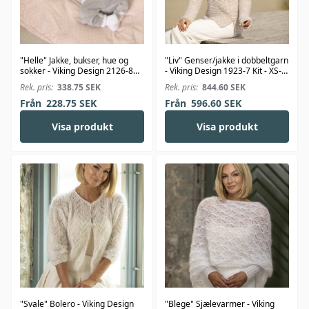
"Helle" Jakke, bukser, hue og
"Liv" Genser/jakke i dobbeltgarn
sokker - Viking Design 2126-8
- Viking Design 1923-7 Kit - XS-
Kit - 1-24 Mdr. - Viking Bambino
XXL - Viking Alpaca Bris
Rek. pris:
338.75
SEK
Rek. pris:
844.60
SEK
Från
228.75
SEK
Från
596.60
SEK
Visa produkt
Visa produkt
"Svale" Bolero - Viking Design
"Blege" Sjælevarmer - Viking