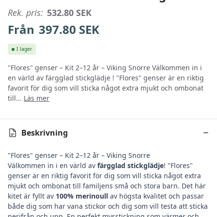
Rek. pris:
532.80
SEK
Från
397.80
SEK
I lager
"Flores" genser – Kit 2–12 år – Viking Snorre Välkommen in i
en värld av färgglad stickglädje ! "Flores" genser är en riktig
favorit för dig som vill sticka något extra mjukt och ombonat
till...
Läs mer
Beskrivning
"Flores" genser – Kit 2–12 år – Viking Snorre
Välkommen in i en värld av
färgglad stickglädje
! "Flores"
genser är en riktig favorit för dig som vill sticka något extra
mjukt och ombonat till familjens små och stora barn. Det här
kitet är fyllt av
100% merinoull
av högsta kvalitet och passar
både dig som har vana stickor och dig som vill testa att sticka
nerifrån och upp. En perfekt mysstickning som värmer och