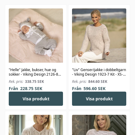
"Helle" Jakke, bukser, hue og
"Liv" Genser/jakke i dobbeltgarn
sokker - Viking Design 2126-8
- Viking Design 1923-7 Kit - XS-
Kit - 1-24 Mdr. - Viking Bambino
XXL - Viking Alpaca Bris
Rek. pris:
338.75
SEK
Rek. pris:
844.60
SEK
Från
228.75
SEK
Från
596.60
SEK
Visa produkt
Visa produkt