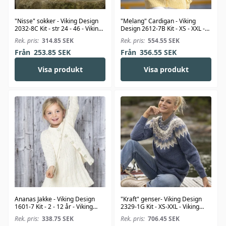
"Nisse" sokker - Viking Design
"Melang" Cardigan - Viking
2032-8C Kit - str 24 - 46 - Viking
Design 2612-7B Kit - XS - XXL -
Alpaca Storm
Viking Bambino
Rek. pris:
314.85
SEK
Rek. pris:
554.55
SEK
Från
253.85
SEK
Från
356.55
SEK
Visa produkt
Visa produkt
Ananas Jakke - Viking Design
"Kraft" genser- Viking Design
1601-7 Kit - 2 - 12 år - Viking
2329-1G Kit - XS-XXL - Viking
Bjørk
Wool
Rek. pris:
338.75
SEK
Rek. pris:
706.45
SEK