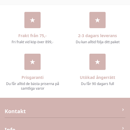
Frakt från 75,-
2-3 dagars leverans
Fri frakt vid köp över 899,-
Du kan alltid följa ditt paket
Prisgaranti
Utökad ångerrätt
Du får alltid de bästa priserna på
Du får 90 dagars full
samtliga varor
Kontakt
M&J Invest og Handel Aps
Info