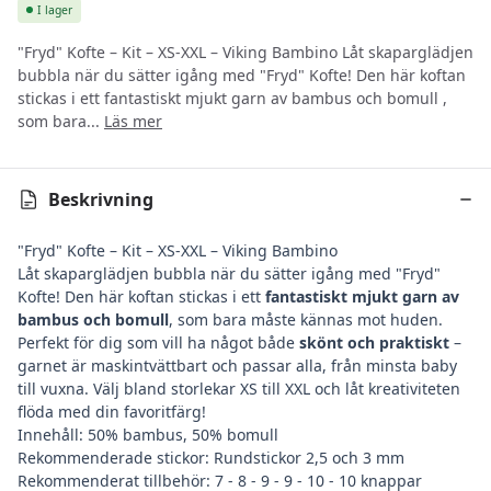
I lager
"Fryd" Kofte – Kit – XS-XXL – Viking Bambino Låt skaparglädjen
bubbla när du sätter igång med "Fryd" Kofte! Den här koftan
stickas i ett fantastiskt mjukt garn av bambus och bomull ,
som bara...
Läs mer
Beskrivning
"Fryd" Kofte – Kit – XS-XXL – Viking Bambino
Låt skaparglädjen bubbla när du sätter igång med "Fryd"
Kofte! Den här koftan stickas i ett
fantastiskt mjukt garn av
bambus och bomull
, som bara måste kännas mot huden.
Perfekt för dig som vill ha något både
skönt och praktiskt
–
garnet är maskintvättbart och passar alla, från minsta baby
till vuxna. Välj bland storlekar XS till XXL och låt kreativiteten
flöda med din favoritfärg!
Innehåll: 50% bambus, 50% bomull
Rekommenderade stickor: Rundstickor 2,5 och 3 mm
Rekommenderat tillbehör: 7 - 8 - 9 - 9 - 10 - 10 knappar