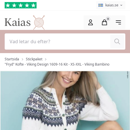
Hoppa till huvudinnehåll (Tryck på Enter)
Språkväljare
Aktuellt språk ä
kaias.se
0
Sök
Startsida
Stickpaket
"Fryd" Kofte - Viking Design 1609-16 Kit - XS-XXL - Viking Bambino