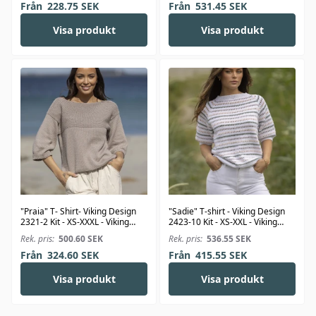
Från
228.75
SEK
Från
531.45
SEK
Visa produkt
Visa produkt
"Praia" T- Shirt- Viking Design
"Sadie" T-shirt - Viking Design
2321-2 Kit - XS-XXXL - Viking
2423-10 Kit - XS-XXL - Viking
Bjørk
Linus
Rek. pris:
500.60
SEK
Rek. pris:
536.55
SEK
Från
324.60
SEK
Från
415.55
SEK
Visa produkt
Visa produkt