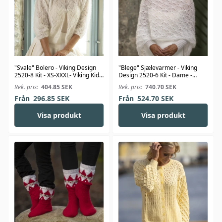
"Svale" Bolero - Viking Design
"Blege" Sjælevarmer - Viking
2520-8 Kit - XS-XXXL- Viking Kid-
Design 2520-6 Kit - Dame -
Silk
Viking Kid-Silk
Rek. pris:
404.85
SEK
Rek. pris:
740.70
SEK
Från
296.85
SEK
Från
524.70
SEK
Visa produkt
Visa produkt