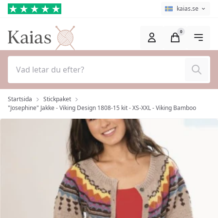
Hoppa till huvudinnehåll (Tryck på Enter)
Språkväljare
Aktuellt språk ä
kaias.se
0
Sök
Startsida
Stickpaket
"Josephine" Jakke - Viking Design 1808-15 kit - XS-XXL - Viking Bamboo