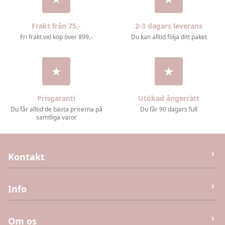
Frakt från 75,-
2-3 dagars leverans
Fri frakt vid köp över 899,-
Du kan alltid följa ditt paket
Prisgaranti
Utökad ångerrätt
Du får alltid de bästa priserna på
Du får 90 dagars full
samtliga varor
Kontakt
M&J Invest og Handel Aps
Info
Humlebæk Strandvej 40 (Ej returvara – se köpvillkor),
3050 Humlebæk
Kontakta oss
Om os