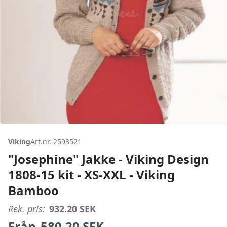
Viking
Art.nr. 2593521
"Josephine" Jakke - Viking Design
1808-15 kit - XS-XXL - Viking
Bamboo
Rek. pris:
932.20
SEK
Från
580.20
SEK