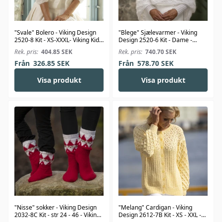
"Svale" Bolero - Viking Design
"Blege" Sjælevarmer - Viking
2520-8 Kit - XS-XXXL- Viking Kid-
Design 2520-6 Kit - Dame -
Silk
Viking Kid-Silk
Rek. pris:
404.85
SEK
Rek. pris:
740.70
SEK
Från
326.85
SEK
Från
578.70
SEK
Visa produkt
Visa produkt
"Nisse" sokker - Viking Design
"Melang" Cardigan - Viking
2032-8C Kit - str 24 - 46 - Viking
Design 2612-7B Kit - XS - XXL -