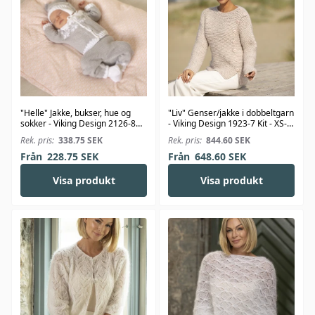
"Helle" Jakke, bukser, hue og
"Liv" Genser/jakke i dobbeltgarn
sokker - Viking Design 2126-8
- Viking Design 1923-7 Kit - XS-
Kit - 1-24 Mdr. - Viking Bambino
XXL - Viking Alpaca Bris
Rek. pris:
338.75
SEK
Rek. pris:
844.60
SEK
Från
228.75
SEK
Från
648.60
SEK
Visa produkt
Visa produkt