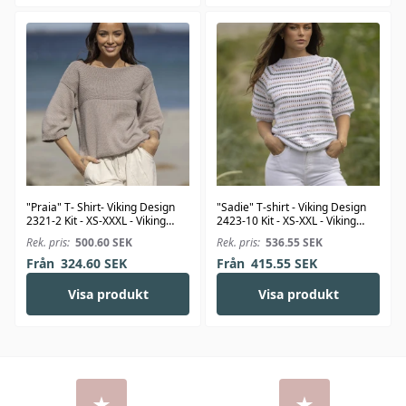
"Praia" T- Shirt- Viking Design
"Sadie" T-shirt - Viking Design
2321-2 Kit - XS-XXXL - Viking
2423-10 Kit - XS-XXL - Viking
Bjørk
Linus
Rek. pris:
500.60
SEK
Rek. pris:
536.55
SEK
Från
324.60
SEK
Från
415.55
SEK
Visa produkt
Visa produkt