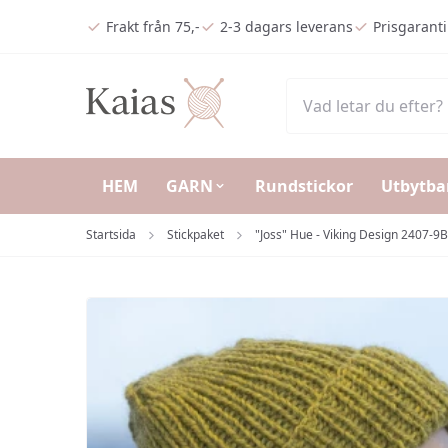
Hoppa till huvudinnehåll (Tryck på Enter)
Frakt från 75,-
2-3 dagars leverans
Prisgaranti
HEM
GARN
Rundstickor
Utbytba
Startsida
Stickpaket
"Joss" Hue - Viking Design 2407-9B K