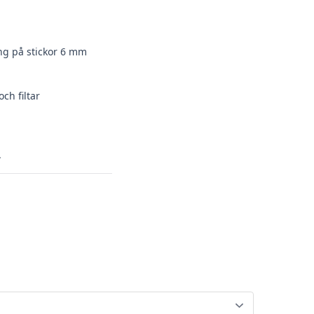
ing på stickor 6 mm
ch filtar
.