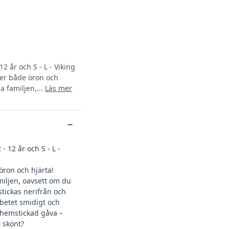
12 år och S - L - Viking
er både öron och
la familjen,...
Läs mer
- 12 år och S - L -
ron och hjärta!
amiljen, oavsett om du
stickas nerifrån och
rbetet smidigt och
n hemstickad gåva –
t skönt?