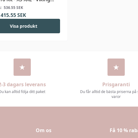
s:
536.55
SEK
415.55
SEK
Visa produkt
2-3 dagars leverans
Prisgaranti
Du kan alltid följa ditt paket
Du får alltid de bästa priserna på
varor
Om os
Få 10 % rab