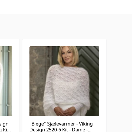
sign
"Blege" Sjælevarmer - Viking
g Kid-
Design 2520-6 Kit - Dame -