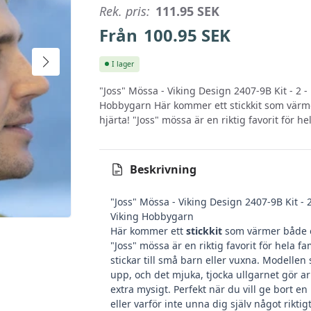
Rek. pris:
111.95
SEK
Från
100.95
SEK
I lager
"Joss" Mössa - Viking Design 2407-9B Kit - 2 - 
Hobbygarn Här kommer ett stickkit som värm
hjärta! "Joss" mössa är en riktig favorit för he
Beskrivning
"Joss" Mössa - Viking Design 2407-9B Kit - 2 
Viking Hobbygarn
Här kommer ett
stickkit
som värmer både ö
"Joss" mössa är en riktig favorit för hela f
stickar till små barn eller vuxna. Modellen 
upp, och det mjuka, tjocka ullgarnet gör a
extra mysigt. Perfekt när du vill ge bort e
eller varför inte unna dig själv något riktig