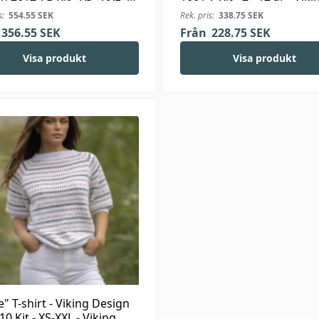
ng Bambino
Bjørk
s:
554.55
SEK
Rek. pris:
338.75
SEK
356.55
SEK
Från
228.75
SEK
Visa produkt
Visa produkt
e" T-shirt - Viking Design
10 Kit - XS-XXL - Viking