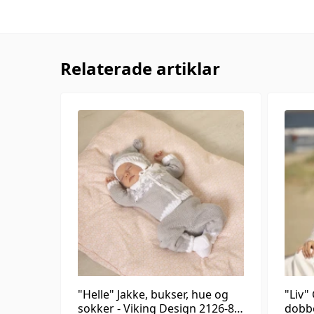
Relaterade artiklar
"Helle" Jakke, bukser, hue og
"Liv"
sokker - Viking Design 2126-8
dobbe