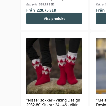
Kit - 1-24 Mdr. - Viking Bambino
1923-7
Rek. pris:
338.75
SEK
Rek. pri
Alpac
Från
228.75
SEK
Från
Visa produkt
"Nisse" sokker - Viking Design
"Mela
2032-8C Kit - str 24 - 46 - Viking
Desig