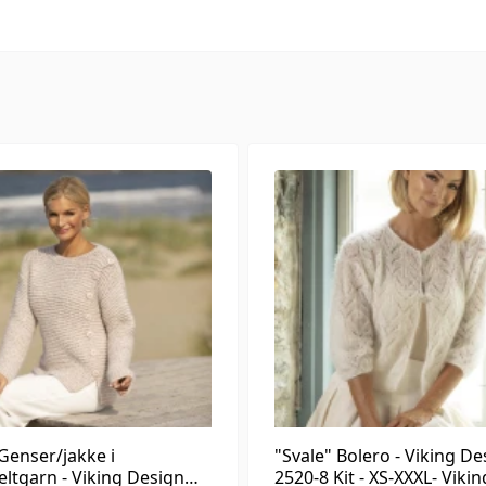
 Genser/jakke i
"Svale" Bolero - Viking De
ltgarn - Viking Design
2520-8 Kit - XS-XXXL- Vikin