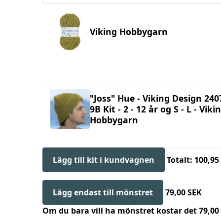
Viking Hobbygarn
"Joss" Hue - Viking Design 240
9B Kit - 2 - 12 år og S - L - Viki
Hobbygarn
Lägg till kit i kundvagnen
Totalt: 100,95
Lägg endast till mönstret
79,00 SEK
Om du bara vill ha mönstret kostar det 79,0