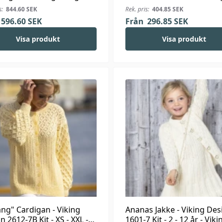
 Kit - XS-XXL - Viking
Silk
s:
844.60
SEK
Rek. pris:
404.85
SEK
a Bris
596.60
SEK
Från
296.85
SEK
Visa produkt
Visa produkt
ng" Cardigan - Viking
Ananas Jakke - Viking Des
n 2612-7B Kit - XS - XXL -
1601-7 Kit - 2 - 12 år - Viki