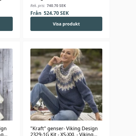
Viking Kid-Silk
Rek. pris:
740.70
SEK
Från
524.70
SEK
Visa produkt
ign
"Kraft" genser- Viking Design
ng
2329-1G Kit - XS-XXL - Viking