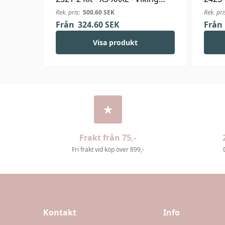
Bjørk
Linus
Rek. pris:
500.60
SEK
Rek. pri
Från
324.60
SEK
Från
Visa produkt
Frakt från 75,-
Fri frakt vid köp över 899,-
Kontakt
Info