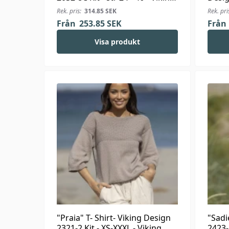
Alpaca Storm
Viki
Rek. pris:
314.85
SEK
Rek. pri
Från
253.85
SEK
Från
Visa produkt
"Praia" T- Shirt- Viking Design
"Sadi
2321-2 Kit - XS-XXXL - Viking
2423-