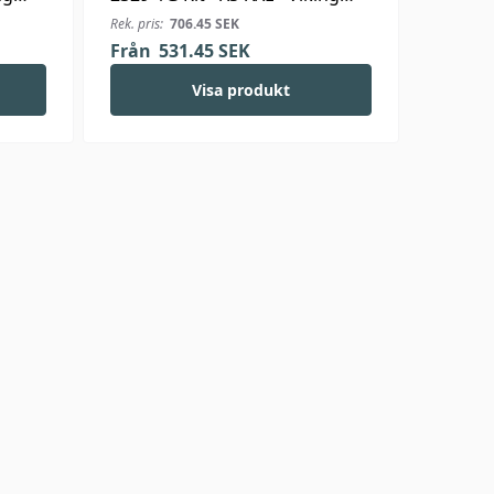
Wool
Rek. pris:
706.45
SEK
Från
531.45
SEK
Visa produkt