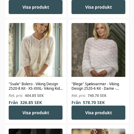
Visa produkt
Visa produkt
"Svale" Bolero - Viking Design
"Blege" Sjælevarmer - Viking
2520-8 Kit - XS-XXXL- Viking Kid-
Design 2520-6 Kit - Dame -
Silk
Viking Kid-Silk
Rek. pris:
404.85
SEK
Rek. pris:
740.70
SEK
Från
326.85
SEK
Från
578.70
SEK
Visa produkt
Visa produkt