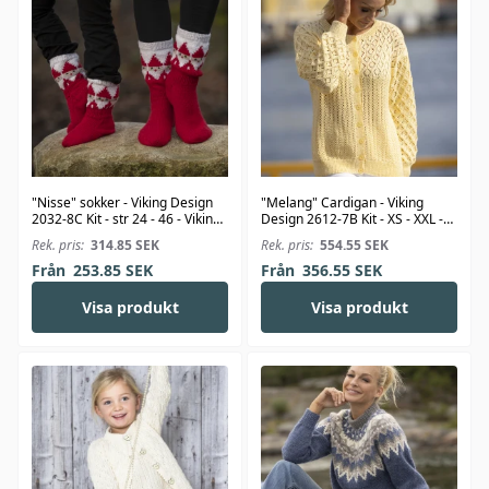
"Nisse" sokker - Viking Design
"Melang" Cardigan - Viking
2032-8C Kit - str 24 - 46 - Viking
Design 2612-7B Kit - XS - XXL -
Alpaca Storm
Viking Bambino
Rek. pris:
314.85
SEK
Rek. pris:
554.55
SEK
Från
253.85
SEK
Från
356.55
SEK
Visa produkt
Visa produkt