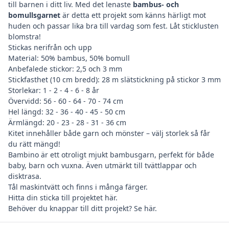
till barnen i ditt liv. Med det lenaste
bambus- och
bomullsgarnet
är detta ett projekt som känns härligt mot
huden och passar lika bra till vardag som fest. Låt sticklusten
blomstra!
Stickas nerifrån och upp
Material: 50% bambus, 50% bomull
Anbefalede stickor: 2,5 och 3 mm
Stickfasthet (10 cm bredd): 28 m slätstickning på stickor 3 mm
Storlekar: 1 - 2 - 4 - 6 - 8 år
Övervidd: 56 - 60 - 64 - 70 - 74 cm
Hel längd: 32 - 36 - 40 - 45 - 50 cm
Ärmlängd: 20 - 23 - 28 - 31 - 36 cm
Kitet innehåller både garn och mönster – välj storlek så får
du rätt mängd!
Bambino är ett otroligt mjukt bambusgarn, perfekt för både
baby, barn och vuxna. Även utmärkt till tvättlappar och
disktrasa.
Tål maskintvätt och finns i många färger.
Hitta din
sticka till projektet här
.
Behöver du
knappar till ditt projekt? Se här
.