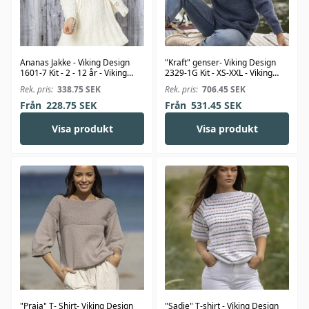
Ananas Jakke - Viking Design
"Kraft" genser- Viking Design
1601-7 Kit - 2 - 12 år - Viking
2329-1G Kit - XS-XXL - Viking
Bjørk
Wool
Rek. pris:
338.75
SEK
Rek. pris:
706.45
SEK
Från
228.75
SEK
Från
531.45
SEK
Visa produkt
Visa produkt
"Praia" T- Shirt- Viking Design
"Sadie" T-shirt - Viking Design