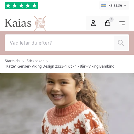
Hoppa till huvudinnehåll (Tryck på Enter)
Språkväljare
Aktuellt språk ä
kaias.se
0
Sök
Startsida
Stickpaket
"Katte" Genser- Viking Design 2323-4 Kit - 1 - 8år - Viking Bambino