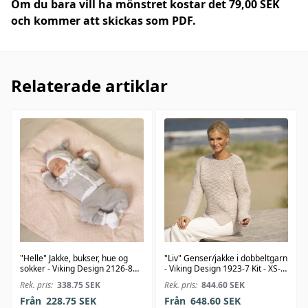
Om du bara vill ha mönstret kostar det 79,00 SEK
och kommer att skickas som PDF.
Relaterade artiklar
"Helle" Jakke, bukser, hue og
"Liv" Genser/jakke i dobbeltgarn
sokker - Viking Design 2126-8
- Viking Design 1923-7 Kit - XS-
Kit - 1-24 Mdr. - Viking Bambino
XXL - Viking Alpaca Bris
Rek. pris:
338.75
SEK
Rek. pris:
844.60
SEK
Från
228.75
SEK
Från
648.60
SEK