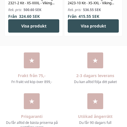
2321-2 Kit - XS-XXXL - Viking
2423-10 Kit - XS-XXL - Viking
Bjørk
Linus
Rek. pris:
500.60
SEK
Rek. pris:
536.55
SEK
Från
324.60
SEK
Från
415.55
SEK
Visa produkt
Visa produkt
Frakt från 75,-
2-3 dagars leverans
Fri frakt vid köp över 899,-
Du kan alltid följa ditt paket
Prisgaranti
Utökad ångerrätt
Du får alltid de bästa priserna på
Du får 90 dagars full