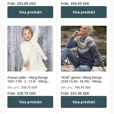
Från
253.85
SEK
Från
356.55
SEK
Visa produkt
Visa produkt
Ananas Jakke - Viking Design
"Kraft" genser- Viking Design
1601-7 Kit - 2 - 12 år - Viking
2329-1G Kit - XS-XXL - Viking
Bjørk
Wool
Rek. pris:
338.75
SEK
Rek. pris:
706.45
SEK
Från
228.75
SEK
Från
531.45
SEK
Visa produkt
Visa produkt