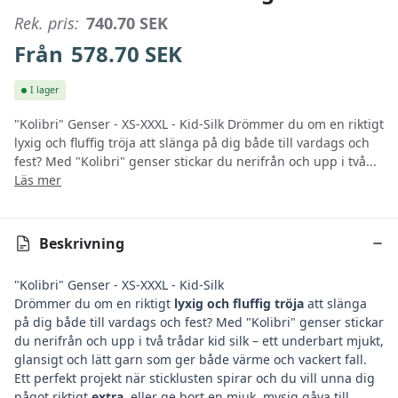
Rek. pris:
740.70
SEK
Från
578.70
SEK
I lager
"Kolibri" Genser - XS-XXXL - Kid-Silk Drömmer du om en riktigt
lyxig och fluffig tröja att slänga på dig både till vardags och
fest? Med "Kolibri" genser stickar du nerifrån och upp i två...
Läs mer
Beskrivning
"Kolibri" Genser - XS-XXXL - Kid-Silk
Drömmer du om en riktigt
lyxig och fluffig tröja
att slänga
på dig både till vardags och fest? Med "Kolibri" genser stickar
du nerifrån och upp i två trådar kid silk – ett underbart mjukt,
glansigt och lätt garn som ger både värme och vackert fall.
Ett perfekt projekt när sticklusten spirar och du vill unna dig
något riktigt
extra
, eller ge bort en mjuk, mysig gåva till