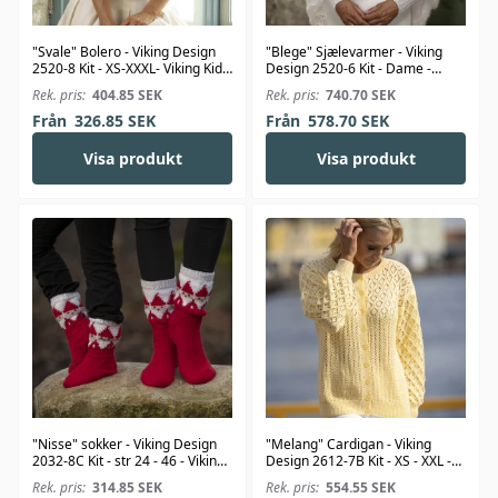
"Svale" Bolero - Viking Design
"Blege" Sjælevarmer - Viking
2520-8 Kit - XS-XXXL- Viking Kid-
Design 2520-6 Kit - Dame -
Silk
Viking Kid-Silk
Rek. pris:
404.85
SEK
Rek. pris:
740.70
SEK
Från
326.85
SEK
Från
578.70
SEK
Visa produkt
Visa produkt
"Nisse" sokker - Viking Design
"Melang" Cardigan - Viking
2032-8C Kit - str 24 - 46 - Viking
Design 2612-7B Kit - XS - XXL -
Alpaca Storm
Viking Bambino
Rek. pris:
314.85
SEK
Rek. pris:
554.55
SEK