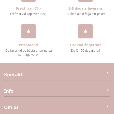
Frakt från 75,-
2-3 dagars leverans
Fri frakt vid köp över 899,-
Du kan alltid följa ditt paket
Prisgaranti
Utökad ångerrätt
Du får alltid de bästa priserna på
Du får 90 dagars full
samtliga varor
Kontakt
M&J Invest og Handel Aps
Info
Humlebæk Strandvej 40 (Ej returvara – se köpvillkor),
3050 Humlebæk
Kontakta oss
Om os
E-post:
info@kaias.se