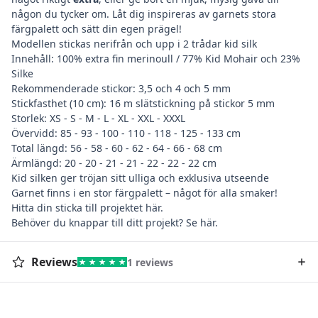
någon du tycker om. Låt dig inspireras av garnets stora
färgpalett och sätt din egen prägel!
Modellen stickas nerifrån och upp i 2 trådar kid silk
Innehåll: 100% extra fin merinoull / 77% Kid Mohair och 23%
Silke
Rekommenderade stickor: 3,5 och 4 och 5 mm
Stickfasthet (10 cm): 16 m slätstickning på stickor 5 mm
Storlek: XS - S - M - L - XL - XXL - XXXL
Övervidd: 85 - 93 - 100 - 110 - 118 - 125 - 133 cm
Total längd: 56 - 58 - 60 - 62 - 64 - 66 - 68 cm
Ärmlängd: 20 - 20 - 21 - 21 - 22 - 22 - 22 cm
Kid silken ger tröjan sitt ulliga och exklusiva utseende
Garnet finns i en stor färgpalett – något för alla smaker!
Hitta din
sticka till projektet här
.
Behöver du
knappar till ditt projekt? Se här
.
Reviews
1 reviews