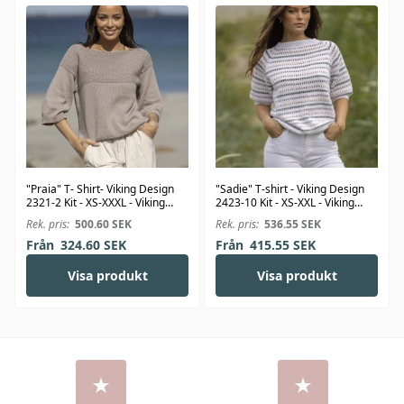
"Praia" T- Shirt- Viking Design
"Sadie" T-shirt - Viking Design
2321-2 Kit - XS-XXXL - Viking
2423-10 Kit - XS-XXL - Viking
Bjørk
Linus
Rek. pris:
500.60
SEK
Rek. pris:
536.55
SEK
Från
324.60
SEK
Från
415.55
SEK
Visa produkt
Visa produkt