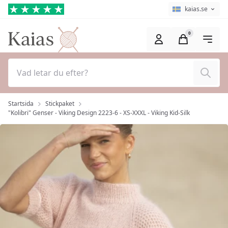
Hoppa till huvudinnehåll (Tryck på Enter)
Språkväljare
Aktuellt språk ä
kaias.se
0
Sök
Startsida
Stickpaket
"Kolibri" Genser - Viking Design 2223-6 - XS-XXXL - Viking Kid-Silk