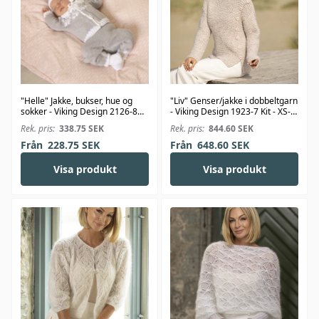
"Helle" Jakke, bukser, hue og
"Liv" Genser/jakke i dobbeltgarn
sokker - Viking Design 2126-8
- Viking Design 1923-7 Kit - XS-
Kit - 1-24 Mdr. - Viking Bambino
XXL - Viking Alpaca Bris
Rek. pris:
338.75
SEK
Rek. pris:
844.60
SEK
Från
228.75
SEK
Från
648.60
SEK
Visa produkt
Visa produkt