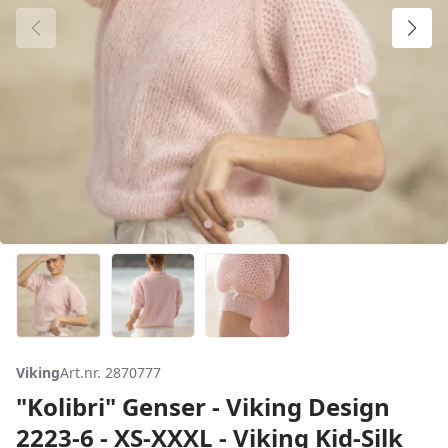
Viking
Art.nr. 2870777
"Kolibri" Genser - Viking Design
2223-6 - XS-XXXL - Viking Kid-Silk