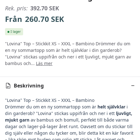
Rek. pris:
392.70
SEK
Från
260.70
SEK
I lager
"Lovina" Top – Stickkit XS – XXXL – Bambino Drömmer du om
en ny sommartopp som är helt självklar i din garderob?
"Lovina" stickas uppifrån och ner i ett ljuvligt, mjukt garn av
bambus och...
Läs mer
Beskrivning
"Lovina" Top – Stickkit XS – XXXL – Bambino
Drömmer du om en ny sommartopp som är
helt självklar
i
din garderob? "Lovina" stickas uppifrån och ner i ett
ljuvligt,
mjukt garn
av bambus och bomull, perfekt till både varma
dagar och lager-på-lager året runt. Oavsett om du stickar till
dig själv eller någon du tycker om, blir detta kit en kär favorit
– lika skön mot huden som rolig att sticka. Låt garnet och