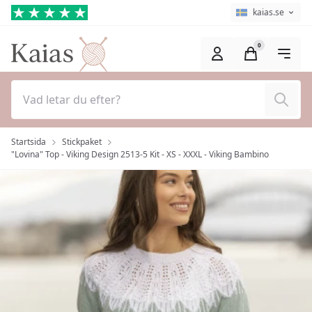
Hoppa till huvudinnehåll (Tryck på Enter)
Språkväljare
Aktuellt språk ä
kaias.se
0
Sök
Startsida
Stickpaket
"Lovina" Top - Viking Design 2513-5 Kit - XS - XXXL - Viking Bambino