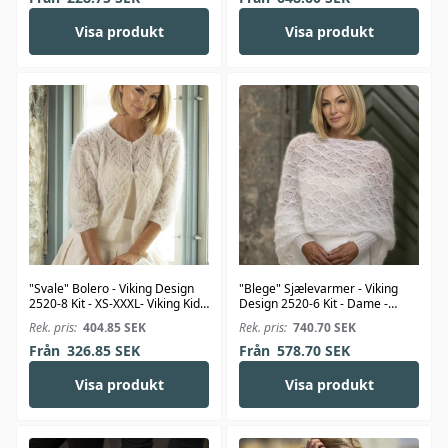
Visa produkt
Visa produkt
"Svale" Bolero - Viking Design
"Blege" Sjælevarmer - Viking
2520-8 Kit - XS-XXXL- Viking Kid-
Design 2520-6 Kit - Dame -
Silk
Viking Kid-Silk
Rek. pris:
404.85
SEK
Rek. pris:
740.70
SEK
Från
326.85
SEK
Från
578.70
SEK
Visa produkt
Visa produkt