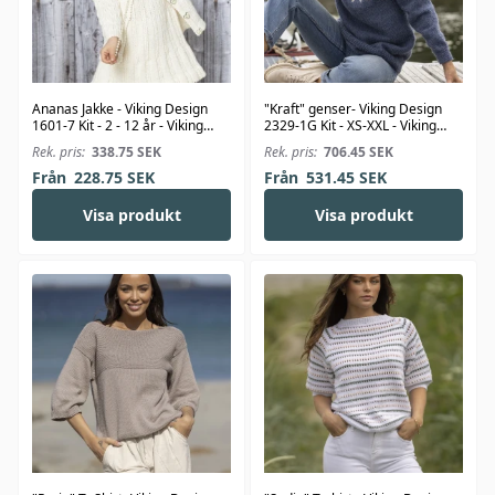
Ananas Jakke - Viking Design
"Kraft" genser- Viking Design
1601-7 Kit - 2 - 12 år - Viking
2329-1G Kit - XS-XXL - Viking
Bjørk
Wool
Rek. pris:
338.75
SEK
Rek. pris:
706.45
SEK
Från
228.75
SEK
Från
531.45
SEK
Visa produkt
Visa produkt