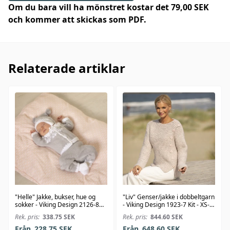
Om du bara vill ha mönstret kostar det 79,00 SEK
och kommer att skickas som PDF.
Relaterade artiklar
"Helle" Jakke, bukser, hue og
"Liv" Genser/jakke i dobbeltgarn
sokker - Viking Design 2126-8
- Viking Design 1923-7 Kit - XS-
Kit - 1-24 Mdr. - Viking Bambino
XXL - Viking Alpaca Bris
Rek. pris:
338.75
SEK
Rek. pris:
844.60
SEK
Från
228.75
SEK
Från
648.60
SEK