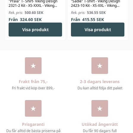
"Praia" T- Shirt- Viking Design
"Sadie" T-shirt - Viking Design
2321-2 Kit - XS-XXXL - Viking
2423-10 Kit - XS-XXL - Viking
Bjørk
Linus
Rek. pris:
500.60
SEK
Rek. pris:
536.55
SEK
Från
324.60
SEK
Från
415.55
SEK
Visa produkt
Visa produkt
Frakt från 75,-
2-3 dagars leverans
Fri frakt vid köp över 899,-
Du kan alltid följa ditt paket
Prisgaranti
Utökad ångerrätt
Du får alltid de bästa priserna på
Du får 90 dagars full