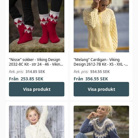
"Nisse" sokker - Viking Design
"Melang" Cardigan - Viking
2032-8C Kit - str 24 - 46 - Viking
Design 2612-7B Kit - XS - XXL -
Alpaca Storm
Viking Bambino
Rek. pris:
314.85
SEK
Rek. pris:
554.55
SEK
Från
253.85
SEK
Från
356.55
SEK
Visa produkt
Visa produkt