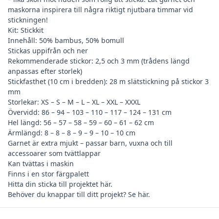
maskorna inspirera till några riktigt njutbara timmar vid
stickningen!
Kit: Stickkit
Innehåll: 50% bambus, 50% bomull
Stickas uppifrån och ner
Rekommenderade stickor: 2,5 och 3 mm (trådens längd
anpassas efter storlek)
Stickfasthet (10 cm i bredden): 28 m slätstickning på stickor 3
mm
Storlekar: XS – S – M – L – XL – XXL – XXXL
Övervidd: 86 – 94 – 103 – 110 – 117 – 124 – 131 cm
Hel längd: 56 – 57 – 58 – 59 – 60 – 61 – 62 cm
Ärmlängd: 8 – 8 – 8 – 9 – 9 – 10 – 10 cm
Garnet är extra mjukt – passar barn, vuxna och till
accessoarer som tvättlappar
Kan tvättas i maskin
Finns i en stor färgpalett
Hitta din
sticka till projektet här
.
Behöver du
knappar till ditt projekt? Se här
.