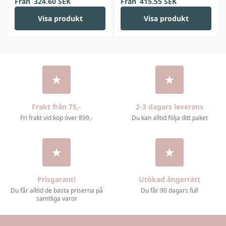
Från
324.60
SEK
Från
415.55
SEK
Visa produkt
Visa produkt
Frakt från 75,-
2-3 dagars leverans
Fri frakt vid köp över 899,-
Du kan alltid följa ditt paket
Prisgaranti
Utökad ångerrätt
Du får alltid de bästa priserna på
Du får 90 dagars full
samtliga varor