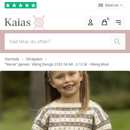
Hoppa till huvudinnehåll (Tryck på Enter)
Språkväljare
Aktuellt språk ä
kaias.se
0
Sök
Startsida
Stickpaket
"Narve" genser- Viking Design 2332-5A Kit - 2-12 år - Viking Wool