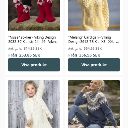
"Nisse" sokker - Viking Design
"Melang" Cardigan - Viking
2032-8C Kit - str 24 - 46 - Viking
Design 2612-7B Kit - XS - XXL -
Alpaca Storm
Viking Bambino
Rek. pris:
314.85
SEK
Rek. pris:
554.55
SEK
Från
253.85
SEK
Från
356.55
SEK
Visa produkt
Visa produkt