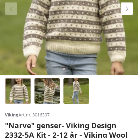
Viking
Art.nr. 3016307
"Narve" genser- Viking Design
2332-5A Kit - 2-12 år - Viking Wool