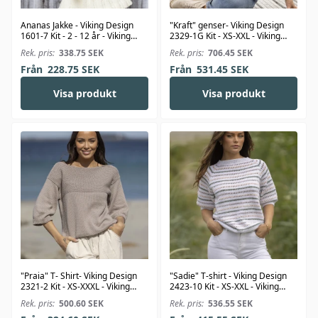
Ananas Jakke - Viking Design
"Kraft" genser- Viking Design
1601-7 Kit - 2 - 12 år - Viking
2329-1G Kit - XS-XXL - Viking
Bjørk
Wool
Rek. pris:
338.75
SEK
Rek. pris:
706.45
SEK
Från
228.75
SEK
Från
531.45
SEK
Visa produkt
Visa produkt
"Praia" T- Shirt- Viking Design
"Sadie" T-shirt - Viking Design
2321-2 Kit - XS-XXXL - Viking
2423-10 Kit - XS-XXL - Viking
Bjørk
Linus
Rek. pris:
500.60
SEK
Rek. pris:
536.55
SEK