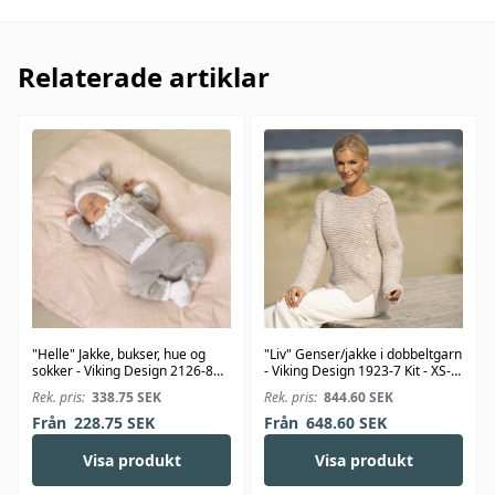
Relaterade artiklar
"Helle" Jakke, bukser, hue og
"Liv" Genser/jakke i dobbeltgarn
sokker - Viking Design 2126-8
- Viking Design 1923-7 Kit - XS-
Kit - 1-24 Mdr. - Viking Bambino
XXL - Viking Alpaca Bris
Rek. pris:
338.75
SEK
Rek. pris:
844.60
SEK
Från
228.75
SEK
Från
648.60
SEK
Visa produkt
Visa produkt