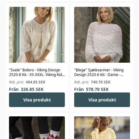
"Svale" Bolero - Viking Design
"Blege" Sjælevarmer - Viking
2520-8 Kit - XS-XXXL- Viking Kid-
Design 2520-6 Kit - Dame -
Silk
Viking Kid-Silk
Rek. pris:
404.85
SEK
Rek. pris:
740.70
SEK
Från
326.85
SEK
Från
578.70
SEK
Visa produkt
Visa produkt