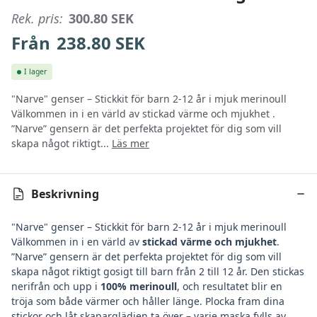
Rek. pris:
300.80
SEK
Från
238.80
SEK
I lager
"Narve" genser – Stickkit för barn 2-12 år i mjuk merinoull
Välkommen in i en värld av stickad värme och mjukhet .
”Narve” gensern är det perfekta projektet för dig som vill
skapa något riktigt...
Läs mer
Beskrivning
"Narve" genser – Stickkit för barn 2-12 år i mjuk merinoull
Välkommen in i en värld av
stickad värme och mjukhet
.
”Narve” gensern är det perfekta projektet för dig som vill
skapa något riktigt gosigt till barn från 2 till 12 år. Den stickas
nerifrån och upp i
100% merinoull
, och resultatet blir en
tröja som både värmer och håller länge. Plocka fram dina
stickor och låt skaparglädjen ta över – varje maska fylls av