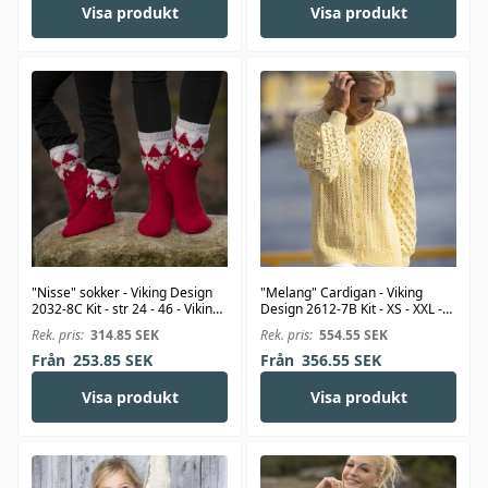
Visa produkt
Visa produkt
"Nisse" sokker - Viking Design
"Melang" Cardigan - Viking
2032-8C Kit - str 24 - 46 - Viking
Design 2612-7B Kit - XS - XXL -
Alpaca Storm
Viking Bambino
Rek. pris:
314.85
SEK
Rek. pris:
554.55
SEK
Från
253.85
SEK
Från
356.55
SEK
Visa produkt
Visa produkt