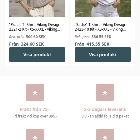
"Praia" T- Shirt- Viking Design
"Sadie" T-shirt - Viking Design
2321-2 Kit - XS-XXXL - Viking
2423-10 Kit - XS-XXL - Viking
Bjørk
Linus
Rek. pris:
500.60
SEK
Rek. pris:
536.55
SEK
Från
324.60
SEK
Från
415.55
SEK
Visa produkt
Visa produkt
Frakt från 75,-
2-3 dagars leverans
Fri frakt vid köp över 899,-
Du kan alltid följa ditt paket