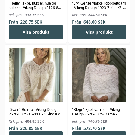
"Helle" Jakke, bukser, hue og
"Liv" Genser/jakke i dobbeltgarn
sokker - Viking Design 2126-8
- Viking Design 1923-7 Kit - XS-
Kit - 1-24 Mdr. - Viking Bambino
XXL - Viking Alpaca Bris
Rek. pris:
338.75
SEK
Rek. pris:
844.60
SEK
Från
228.75
SEK
Från
648.60
SEK
Visa produkt
Visa produkt
"Svale" Bolero - Viking Design
"Blege" Sjælevarmer - Viking
2520-8 Kit - XS-XXXL- Viking Kid-
Design 2520-6 Kit - Dame -
Silk
Viking Kid-Silk
Rek. pris:
404.85
SEK
Rek. pris:
740.70
SEK
Från
326.85
SEK
Från
578.70
SEK