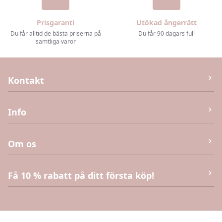
Prisgaranti
Utökad ångerrätt
Du får alltid de bästa priserna på
Du får 90 dagars full
samtliga varor
Kontakt
M&J Invest og Handel Aps
Info
Humlebæk Strandvej 40 (Ej returvara – se köpvillkor),
3050 Humlebæk
Kontakta oss
Om os
E-post:
info@kaias.se
CVR
:
DK41906251
Köpvillkor
Få 10 % rabatt på ditt första köp!
Anmäl dig till vårt nyhetsbrev och få en exklusiv
rabattkod på 10 % att använda vid nästa