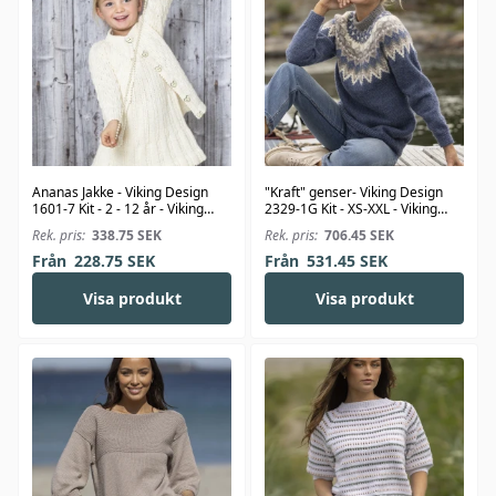
Ananas Jakke - Viking Design
"Kraft" genser- Viking Design
1601-7 Kit - 2 - 12 år - Viking
2329-1G Kit - XS-XXL - Viking
Bjørk
Wool
Rek. pris:
338.75
SEK
Rek. pris:
706.45
SEK
Från
228.75
SEK
Från
531.45
SEK
Visa produkt
Visa produkt