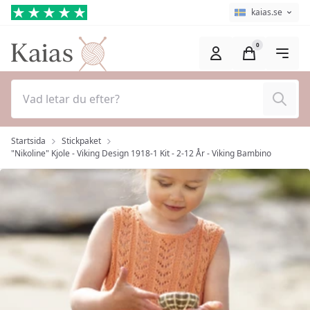
Hoppa till huvudinnehåll (Tryck på Enter)
Språkväljare
Aktuellt språk ä
kaias.se
0
Sök
Startsida
Stickpaket
"Nikoline" Kjole - Viking Design 1918-1 Kit - 2-12 År - Viking Bambino