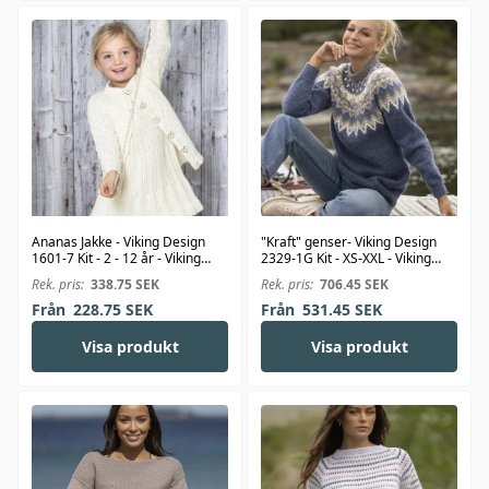
Ananas Jakke - Viking Design
"Kraft" genser- Viking Design
1601-7 Kit - 2 - 12 år - Viking
2329-1G Kit - XS-XXL - Viking
Bjørk
Wool
Rek. pris:
338.75
SEK
Rek. pris:
706.45
SEK
Från
228.75
SEK
Från
531.45
SEK
Visa produkt
Visa produkt