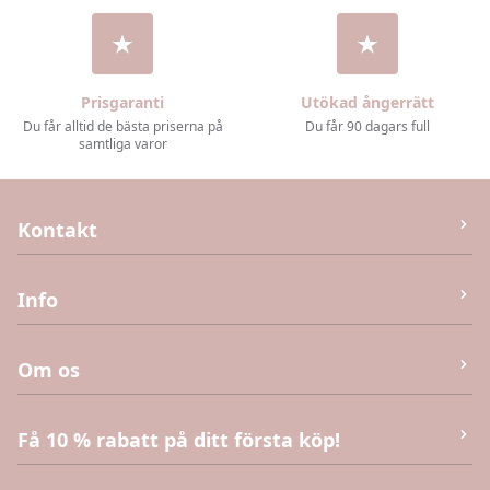
Prisgaranti
Utökad ångerrätt
Du får alltid de bästa priserna på
Du får 90 dagars full
samtliga varor
Kontakt
M&J Invest og Handel Aps
Info
Humlebæk Strandvej 40 (Ej returvara – se köpvillkor),
3050 Humlebæk
Kontakta oss
Om os
E-post:
info@kaias.se
CVR
:
DK41906251
Köpvillkor
Få 10 % rabatt på ditt första köp!