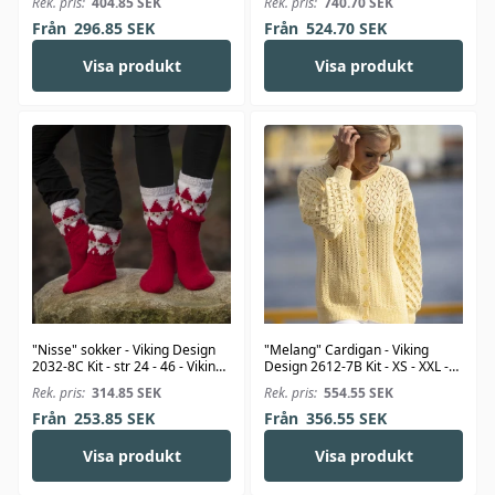
Rek. pris:
404.85
SEK
Rek. pris:
740.70
SEK
Från
296.85
SEK
Från
524.70
SEK
Visa produkt
Visa produkt
"Nisse" sokker - Viking Design
"Melang" Cardigan - Viking
2032-8C Kit - str 24 - 46 - Viking
Design 2612-7B Kit - XS - XXL -
Alpaca Storm
Viking Bambino
Rek. pris:
314.85
SEK
Rek. pris:
554.55
SEK
Från
253.85
SEK
Från
356.55
SEK
Visa produkt
Visa produkt