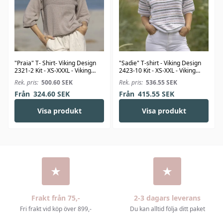
"Praia" T- Shirt- Viking Design
"Sadie" T-shirt - Viking Design
2321-2 Kit - XS-XXXL - Viking
2423-10 Kit - XS-XXL - Viking
Bjørk
Linus
Rek. pris:
500.60
SEK
Rek. pris:
536.55
SEK
Från
324.60
SEK
Från
415.55
SEK
Visa produkt
Visa produkt
Frakt från 75,-
2-3 dagars leverans
Fri frakt vid köp över 899,-
Du kan alltid följa ditt paket