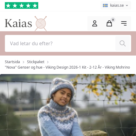
Hoppa till huvudinnehåll (Tryck på Enter)
Språkväljare
Aktuellt språk ä
kaias.se
0
Sök
Startsida
Stickpaket
"Nova" Genser og hue - Viking Design 2026-1 Kit - 2-12 År - Viking Mohrino