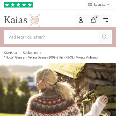
Hoppa till huvudinnehåll (Tryck på Enter)
Språkväljare
Aktuellt språk ä
kaias.se
0
Sök
Startsida
Stickpaket
"Nova" Genser - Viking Design 2009-3 Kit - XS-XL - Viking Mohrino