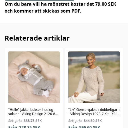
Om du bara vill ha mönstret kostar det 79,00 SEK
och kommer att skickas som PDF.
Relaterade artiklar
"Helle" Jakke, bukser, hue og
"Liv" Genser/jakke i dobbeltgarn
sokker - Viking Design 2126-8
- Viking Design 1923-7 Kit - XS-
Kit - 1-24 Mdr. - Viking Bambino
XXL - Viking Alpaca Bris
Rek. pris:
338.75
SEK
Rek. pris:
844.60
SEK
Från
228.75
SEK
Från
596.60
SEK