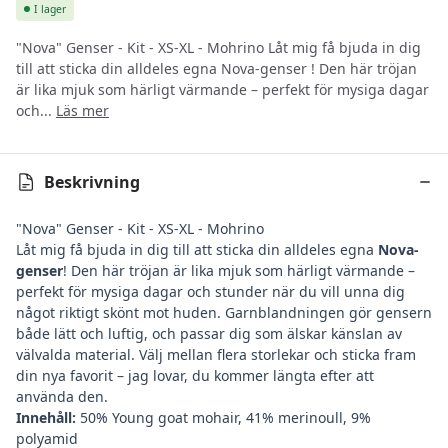
I lager
"Nova" Genser - Kit - XS-XL - Mohrino Låt mig få bjuda in dig
till att sticka din alldeles egna Nova-genser ! Den här tröjan
är lika mjuk som härligt värmande – perfekt för mysiga dagar
och...
Läs mer
Beskrivning
"Nova" Genser - Kit - XS-XL - Mohrino
Låt mig få bjuda in dig till att sticka din alldeles egna
Nova-
genser
! Den här tröjan är lika mjuk som härligt värmande –
perfekt för mysiga dagar och stunder när du vill unna dig
något riktigt skönt mot huden. Garnblandningen gör gensern
både lätt och luftig, och passar dig som älskar känslan av
välvalda material. Välj mellan flera storlekar och sticka fram
din nya favorit – jag lovar, du kommer längta efter att
använda den.
Innehåll:
50% Young goat mohair, 41% merinoull, 9%
polyamid