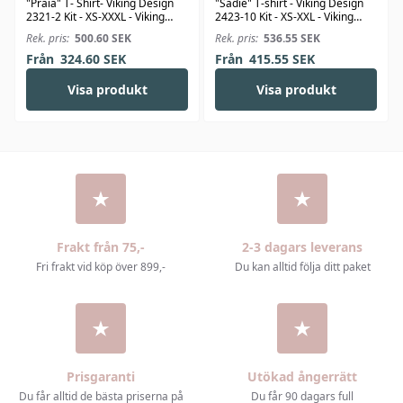
"Praia" T- Shirt- Viking Design
"Sadie" T-shirt - Viking Design
2321-2 Kit - XS-XXXL - Viking
2423-10 Kit - XS-XXL - Viking
Bjørk
Linus
Rek. pris:
500.60
SEK
Rek. pris:
536.55
SEK
Från
324.60
SEK
Från
415.55
SEK
Visa produkt
Visa produkt
Frakt från 75,-
2-3 dagars leverans
Fri frakt vid köp över 899,-
Du kan alltid följa ditt paket
Prisgaranti
Utökad ångerrätt
Du får alltid de bästa priserna på
Du får 90 dagars full