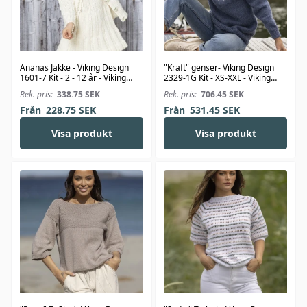
Ananas Jakke - Viking Design
"Kraft" genser- Viking Design
1601-7 Kit - 2 - 12 år - Viking
2329-1G Kit - XS-XXL - Viking
Bjørk
Wool
Rek. pris:
338.75
SEK
Rek. pris:
706.45
SEK
Från
228.75
SEK
Från
531.45
SEK
Visa produkt
Visa produkt