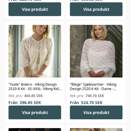
Visa produkt
Visa produkt
"Svale" Bolero - Viking Design
"Blege" Sjælevarmer - Viking
2520-8 Kit - XS-XXXL- Viking Kid-
Design 2520-6 Kit - Dame -
Silk
Viking Kid-Silk
Rek. pris:
404.85
SEK
Rek. pris:
740.70
SEK
Från
296.85
SEK
Från
524.70
SEK
Visa produkt
Visa produkt