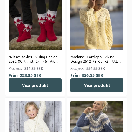
"Nisse" sokker - Viking Design
"Melang" Cardigan - Viking
2032-8C Kit - str 24 - 46 - Viking
Design 2612-7B Kit - XS - XXL -
Alpaca Storm
Viking Bambino
Rek. pris:
314.85
SEK
Rek. pris:
554.55
SEK
Från
253.85
SEK
Från
356.55
SEK
Visa produkt
Visa produkt