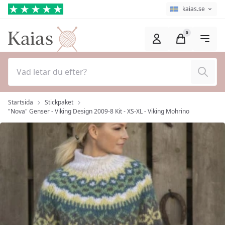
Hoppa till huvudinnehåll (Tryck på Enter)
Språkväljare
Aktuellt språk ä
kaias.se
0
Sök
Startsida
Stickpaket
"Nova" Genser - Viking Design 2009-8 Kit - XS-XL - Viking Mohrino