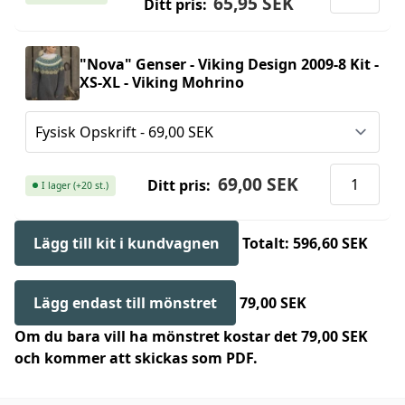
65,95 SEK
Ditt pris:
"Nova" Genser - Viking Design 2009-8 Kit -
XS-XL - Viking Mohrino
69,00 SEK
Ditt pris:
I lager (+20 st.)
Lägg till kit i kundvagnen
Totalt: 596,60 SEK
Lägg endast till mönstret
79,00 SEK
Om du bara vill ha mönstret kostar det 79,00 SEK
och kommer att skickas som PDF.