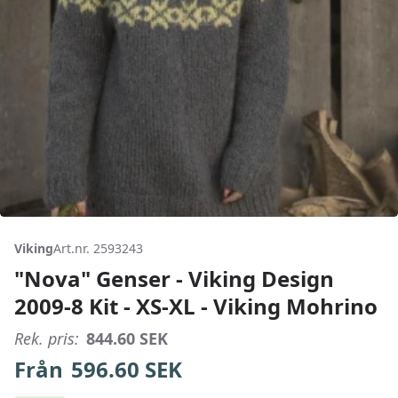
Viking
Art.nr. 2593243
"Nova" Genser - Viking Design
2009-8 Kit - XS-XL - Viking Mohrino
Rek. pris:
844.60
SEK
Från
596.60
SEK