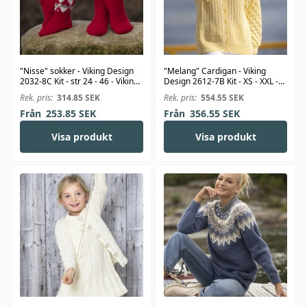
"Nisse" sokker - Viking Design
"Melang" Cardigan - Viking
2032-8C Kit - str 24 - 46 - Viking
Design 2612-7B Kit - XS - XXL -
Alpaca Storm
Viking Bambino
Rek. pris:
314.85
SEK
Rek. pris:
554.55
SEK
Från
253.85
SEK
Från
356.55
SEK
Visa produkt
Visa produkt