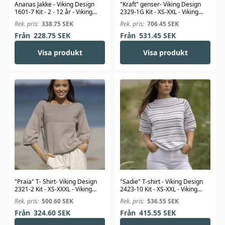
Ananas Jakke - Viking Design
"Kraft" genser- Viking Design
1601-7 Kit - 2 - 12 år - Viking
2329-1G Kit - XS-XXL - Viking
Bjørk
Wool
Rek. pris:
338.75
SEK
Rek. pris:
706.45
SEK
Från
228.75
SEK
Från
531.45
SEK
Visa produkt
Visa produkt
"Praia" T- Shirt- Viking Design
"Sadie" T-shirt - Viking Design
2321-2 Kit - XS-XXXL - Viking
2423-10 Kit - XS-XXL - Viking
Bjørk
Linus
Rek. pris:
500.60
SEK
Rek. pris:
536.55
SEK
Från
324.60
SEK
Från
415.55
SEK