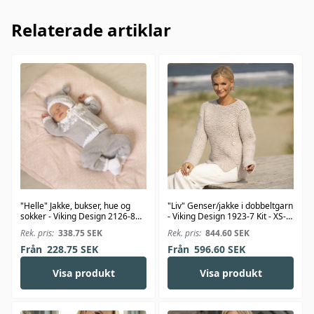
Relaterade artiklar
"Helle" Jakke, bukser, hue og
"Liv" Genser/jakke i dobbeltgarn
sokker - Viking Design 2126-8
- Viking Design 1923-7 Kit - XS-
Kit - 1-24 Mdr. - Viking Bambino
XXL - Viking Alpaca Bris
Rek. pris:
338.75
SEK
Rek. pris:
844.60
SEK
Från
228.75
SEK
Från
596.60
SEK
Visa produkt
Visa produkt