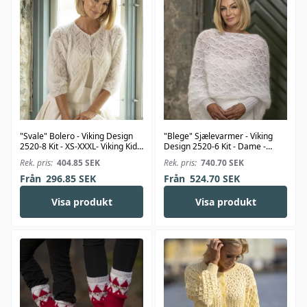
"Svale" Bolero - Viking Design
"Blege" Sjælevarmer - Viking
2520-8 Kit - XS-XXXL- Viking Kid-
Design 2520-6 Kit - Dame -
Silk
Viking Kid-Silk
Rek. pris:
404.85
SEK
Rek. pris:
740.70
SEK
Från
296.85
SEK
Från
524.70
SEK
Visa produkt
Visa produkt