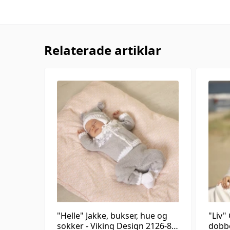
Relaterade artiklar
"Helle" Jakke, bukser, hue og
"Liv"
sokker - Viking Design 2126-8
dobbe