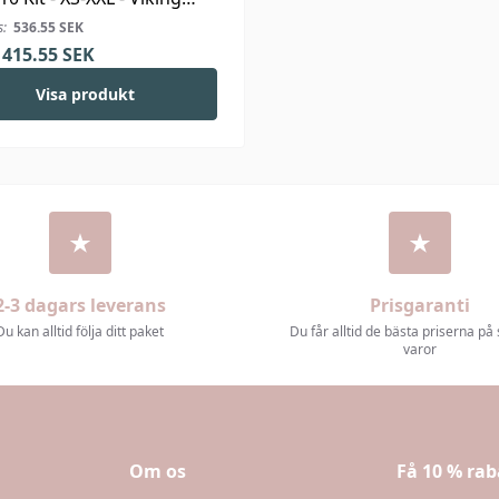
s:
536.55
SEK
415.55
SEK
Visa produkt
2-3 dagars leverans
Prisgaranti
Du kan alltid följa ditt paket
Du får alltid de bästa priserna på
varor
Om os
Få 10 % rab