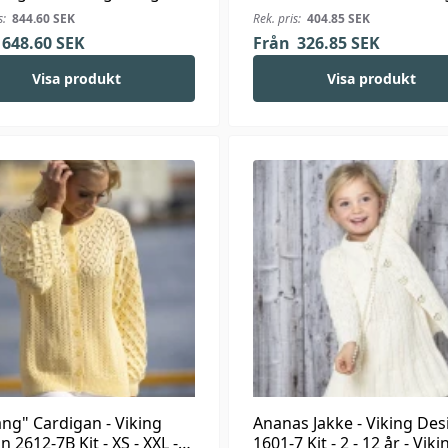
 Kit - XS-XXL - Viking
Silk
s:
844.60
SEK
Rek. pris:
404.85
SEK
a Bris
648.60
SEK
Från
326.85
SEK
Visa produkt
Visa produkt
ng" Cardigan - Viking
Ananas Jakke - Viking Des
n 2612-7B Kit - XS - XXL -
1601-7 Kit - 2 - 12 år - Viki