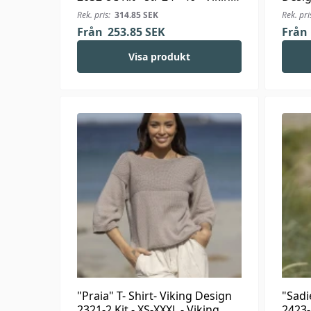
Alpaca Storm
Viki
Rek. pris:
314.85
SEK
Rek. pri
Från
253.85
SEK
Från
Visa produkt
"Praia" T- Shirt- Viking Design
"Sadi
2321-2 Kit - XS-XXXL - Viking
2423-