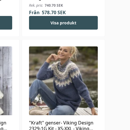
Viking Kid-Silk
Rek. pris:
740.70
SEK
Från
578.70
SEK
Visa produkt
ign
"Kraft" genser- Viking Design
ng
2329-1G Kit - XS-XXL - Viking