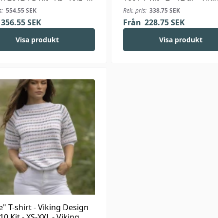
ng Bambino
Bjørk
s:
554.55
SEK
Rek. pris:
338.75
SEK
356.55
SEK
Från
228.75
SEK
Visa produkt
Visa produkt
e" T-shirt - Viking Design
10 Kit - XS-XXL - Viking