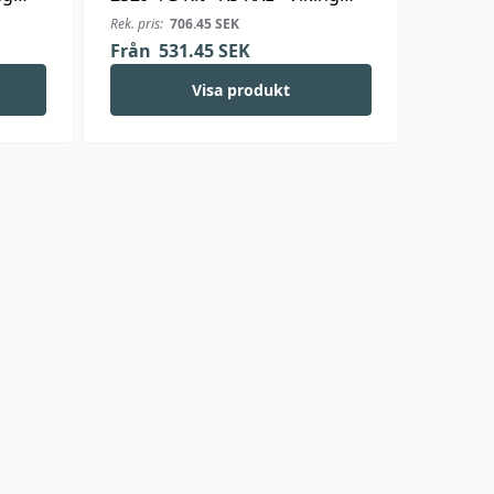
Wool
Rek. pris:
706.45
SEK
Från
531.45
SEK
Visa produkt