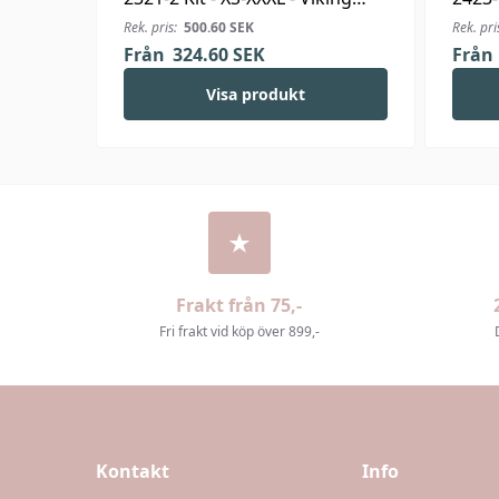
Bjørk
Linus
Rek. pris:
500.60
SEK
Rek. pri
Från
324.60
SEK
Från
Visa produkt
Frakt från 75,-
Fri frakt vid köp över 899,-
Kontakt
Info