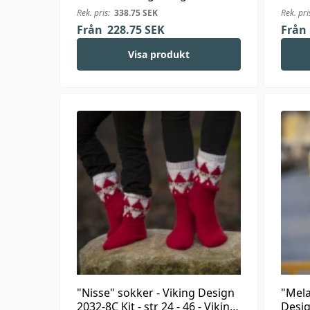
Kit - 1-24 Mdr. - Viking Bambino
1923-7
Rek. pris:
338.75
SEK
Rek. pri
Alpac
Från
228.75
SEK
Från
Visa produkt
"Nisse" sokker - Viking Design
"Mela
2032-8C Kit - str 24 - 46 - Viking
Desig