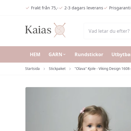
Hoppa till huvudinnehåll (Tryck på Enter)
Frakt från 75,-
2-3 dagars leverans
Prisgaranti
HEM
GARN
Rundstickor
Utbytba
Startsida
Stickpaket
"Olava" Kjole - Viking Design 1608-