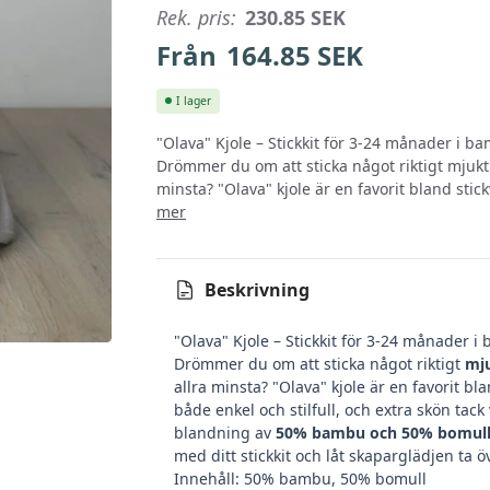
Rek. pris:
230.85
SEK
Från
164.85
SEK
I lager
"Olava" Kjole – Stickkit för 3-24 månader i 
Drömmer du om att sticka något riktigt mjukt o
minsta? "Olava" kjole är en favorit bland stic
mer
Beskrivning
"Olava" Kjole – Stickkit för 3-24 månader 
Drömmer du om att sticka något riktigt
mj
allra minsta? "Olava" kjole är en favorit bl
både enkel och stilfull, och extra skön tack
blandning av
50% bambu och 50% bomul
med ditt stickkit och låt skaparglädjen ta ö
Innehåll: 50% bambu, 50% bomull