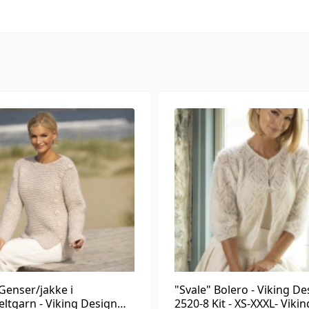
 Genser/jakke i
"Svale" Bolero - Viking De
ltgarn - Viking Design
2520-8 Kit - XS-XXXL- Vikin