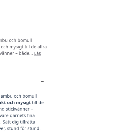
bambu och bomull
ch mysigt till de allra
kvänner – både...
Läs
i bambu och bomull
ukt och mysigt
till de
and stickvänner –
 vare garnets fina
l
. Sätt dig tillrätta
ver, stund för stund.