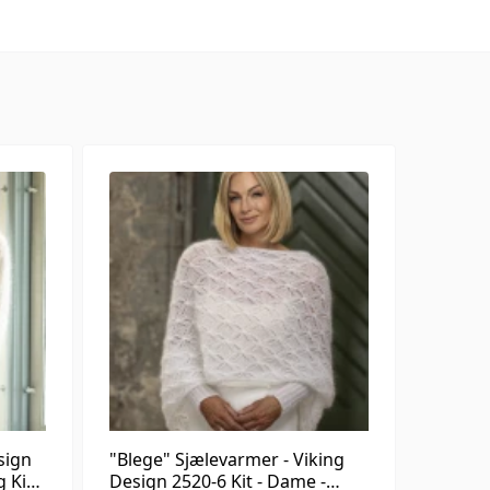
sign
"Blege" Sjælevarmer - Viking
g Kid-
Design 2520-6 Kit - Dame -