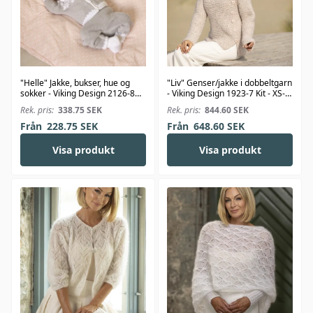
"Helle" Jakke, bukser, hue og
"Liv" Genser/jakke i dobbeltgarn
sokker - Viking Design 2126-8
- Viking Design 1923-7 Kit - XS-
Kit - 1-24 Mdr. - Viking Bambino
XXL - Viking Alpaca Bris
Rek. pris:
338.75
SEK
Rek. pris:
844.60
SEK
Från
228.75
SEK
Från
648.60
SEK
Visa produkt
Visa produkt