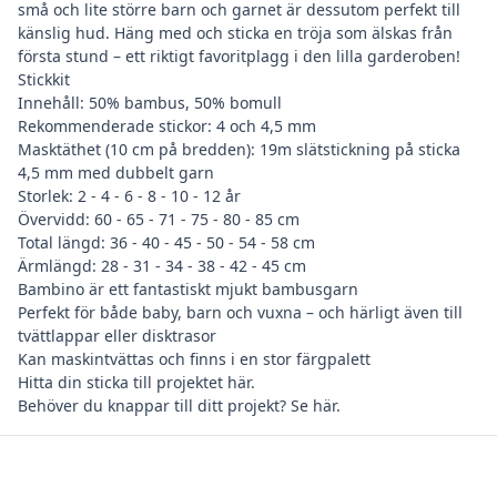
små och lite större barn och garnet är dessutom perfekt till
känslig hud. Häng med och sticka en tröja som älskas från
första stund – ett riktigt favoritplagg i den lilla garderoben!
Stickkit
Innehåll: 50% bambus, 50% bomull
Rekommenderade stickor: 4 och 4,5 mm
Masktäthet (10 cm på bredden): 19m slätstickning på sticka
4,5 mm med dubbelt garn
Storlek: 2 - 4 - 6 - 8 - 10 - 12 år
Övervidd: 60 - 65 - 71 - 75 - 80 - 85 cm
Total längd: 36 - 40 - 45 - 50 - 54 - 58 cm
Ärmlängd: 28 - 31 - 34 - 38 - 42 - 45 cm
Bambino är ett fantastiskt mjukt bambusgarn
Perfekt för både baby, barn och vuxna – och härligt även till
tvättlappar eller disktrasor
Kan maskintvättas och finns i en stor färgpalett
Hitta din
sticka till projektet här
.
Behöver du
knappar till ditt projekt? Se här
.