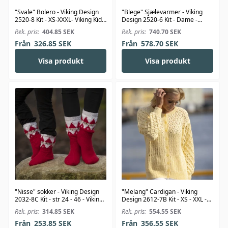
"Svale" Bolero - Viking Design
"Blege" Sjælevarmer - Viking
2520-8 Kit - XS-XXXL- Viking Kid-
Design 2520-6 Kit - Dame -
Silk
Viking Kid-Silk
Rek. pris:
404.85
SEK
Rek. pris:
740.70
SEK
Från
326.85
SEK
Från
578.70
SEK
Visa produkt
Visa produkt
"Nisse" sokker - Viking Design
"Melang" Cardigan - Viking
2032-8C Kit - str 24 - 46 - Viking
Design 2612-7B Kit - XS - XXL -
Alpaca Storm
Viking Bambino
Rek. pris:
314.85
SEK
Rek. pris:
554.55
SEK
Från
253.85
SEK
Från
356.55
SEK