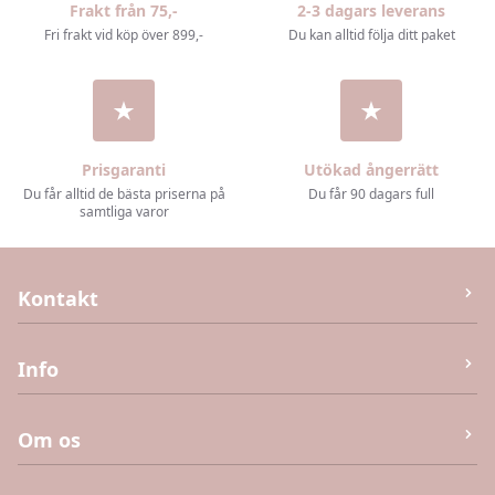
Frakt från 75,-
2-3 dagars leverans
Fri frakt vid köp över 899,-
Du kan alltid följa ditt paket
Prisgaranti
Utökad ångerrätt
Du får alltid de bästa priserna på
Du får 90 dagars full
samtliga varor
Kontakt
M&J Invest og Handel Aps
Info
Humlebæk Strandvej 40 (Ej returvara – se köpvillkor),
3050 Humlebæk
Kontakta oss
Om os
E-post:
info@kaias.se
CVR
:
DK41906251