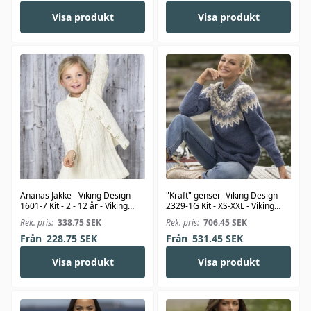
Visa produkt
Visa produkt
Ananas Jakke - Viking Design
"Kraft" genser- Viking Design
1601-7 Kit - 2 - 12 år - Viking
2329-1G Kit - XS-XXL - Viking
Bjørk
Wool
Rek. pris:
338.75
SEK
Rek. pris:
706.45
SEK
Från
228.75
SEK
Från
531.45
SEK
Visa produkt
Visa produkt