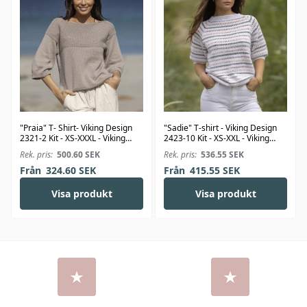
"Praia" T- Shirt- Viking Design
"Sadie" T-shirt - Viking Design
2321-2 Kit - XS-XXXL - Viking
2423-10 Kit - XS-XXL - Viking
Bjørk
Linus
Rek. pris:
500.60
SEK
Rek. pris:
536.55
SEK
Från
324.60
SEK
Från
415.55
SEK
Visa produkt
Visa produkt