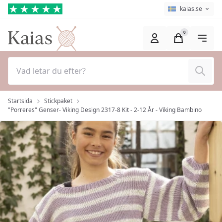
Hoppa till huvudinnehåll (Tryck på Enter)
Språkväljare
Aktuellt språk ä
kaias.se
0
Sök
Startsida
Stickpaket
"Porreres" Genser- Viking Design 2317-8 Kit - 2-12 År - Viking Bambino