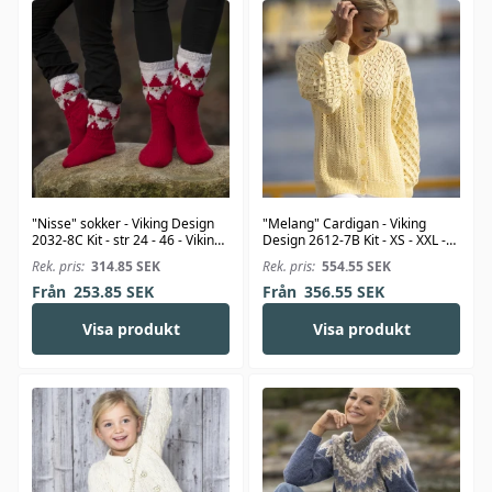
"Nisse" sokker - Viking Design
"Melang" Cardigan - Viking
2032-8C Kit - str 24 - 46 - Viking
Design 2612-7B Kit - XS - XXL -
Alpaca Storm
Viking Bambino
Rek. pris:
314.85
SEK
Rek. pris:
554.55
SEK
Från
253.85
SEK
Från
356.55
SEK
Visa produkt
Visa produkt