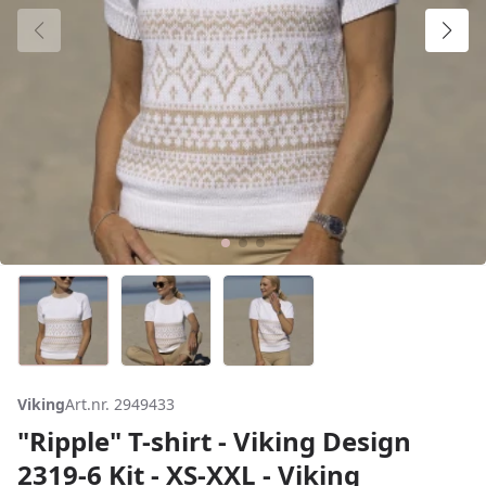
Viking
Art.nr. 2949433
"Ripple" T-shirt - Viking Design
2319-6 Kit - XS-XXL - Viking