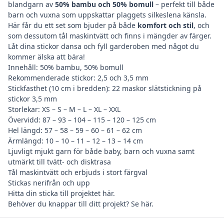
blandgarn av
50% bambu och 50% bomull
– perfekt till både
barn och vuxna som uppskattar plaggets silkeslena känsla.
Här får du ett set som bjuder på både
komfort och stil
, och
som dessutom tål maskintvätt och finns i mängder av färger.
Låt dina stickor dansa och fyll garderoben med något du
kommer älska att bära!
Innehåll: 50% bambu, 50% bomull
Rekommenderade stickor: 2,5 och 3,5 mm
Stickfasthet (10 cm i bredden): 22 maskor slätstickning på
stickor 3,5 mm
Storlekar: XS – S – M – L – XL – XXL
Övervidd: 87 – 93 – 104 – 115 – 120 – 125 cm
Hel längd: 57 – 58 – 59 – 60 – 61 – 62 cm
Ärmlängd: 10 – 10 – 11 – 12 – 13 – 14 cm
Ljuvligt mjukt garn för både baby, barn och vuxna samt
utmärkt till tvätt- och disktrasa
Tål maskintvätt och erbjuds i stort färgval
Stickas nerifrån och upp
Hitta din
sticka till projektet här
.
Behöver du
knappar till ditt projekt? Se här
.