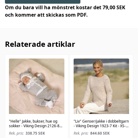
Om du bara vill ha mönstret kostar det 79,00 SEK
och kommer att skickas som PDF.
Relaterade artiklar
"Helle" Jakke, bukser, hue og
"Liv" Genser/jakke i dobbeltgarn
sokker - Viking Design 2126-8
- Viking Design 1923-7 Kit - XS-
Kit - 1-24 Mdr. - Viking Bambino
XXL - Viking Alpaca Bris
Rek. pris:
338.75
SEK
Rek. pris:
844.60
SEK