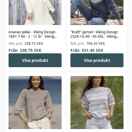
Ananas Jakke - Viking Design
"Kraft" genser- Viking Design
1601-7 Kit - 2 - 12 år - Viking
2329-1G Kit - XS-XXL - Viking
Bjørk
Wool
Rek. pris:
338.75
SEK
Rek. pris:
706.45
SEK
Från
228.75
SEK
Från
531.45
SEK
Visa produkt
Visa produkt