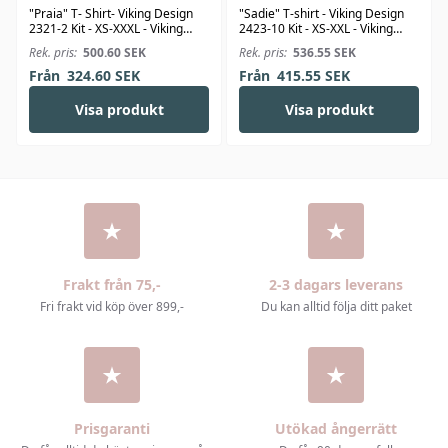
"Praia" T- Shirt- Viking Design
"Sadie" T-shirt - Viking Design
2321-2 Kit - XS-XXXL - Viking
2423-10 Kit - XS-XXL - Viking
Bjørk
Linus
Rek. pris:
500.60
SEK
Rek. pris:
536.55
SEK
Från
324.60
SEK
Från
415.55
SEK
Visa produkt
Visa produkt
Frakt från 75,-
2-3 dagars leverans
Fri frakt vid köp över 899,-
Du kan alltid följa ditt paket
Prisgaranti
Utökad ångerrätt