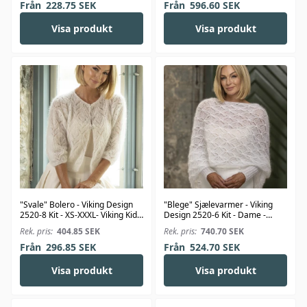
Från
228.75
SEK
Från
596.60
SEK
Visa produkt
Visa produkt
"Svale" Bolero - Viking Design
"Blege" Sjælevarmer - Viking
2520-8 Kit - XS-XXXL- Viking Kid-
Design 2520-6 Kit - Dame -
Silk
Viking Kid-Silk
Rek. pris:
404.85
SEK
Rek. pris:
740.70
SEK
Från
296.85
SEK
Från
524.70
SEK
Visa produkt
Visa produkt