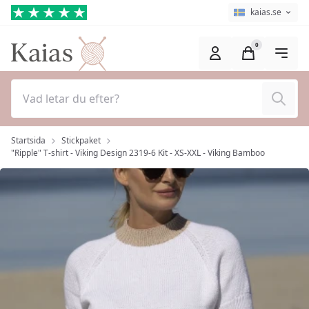
Hoppa till huvudinnehåll (Tryck på Enter)
Språkväljare
Aktuellt språk ä
kaias.se
0
Sök
Startsida
Stickpaket
"Ripple" T-shirt - Viking Design 2319-6 Kit - XS-XXL - Viking Bamboo