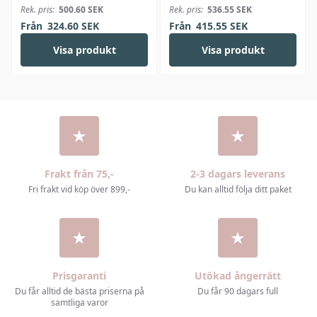
Bjørk
Linus
Rek. pris:
500.60
SEK
Rek. pris:
536.55
SEK
Från
324.60
SEK
Från
415.55
SEK
Visa produkt
Visa produkt
Frakt från 75,-
2-3 dagars leverans
Fri frakt vid köp över 899,-
Du kan alltid följa ditt paket
Prisgaranti
Utökad ångerrätt
Du får alltid de bästa priserna på
Du får 90 dagars full
samtliga varor