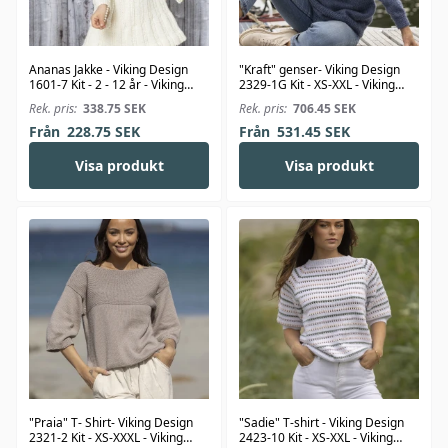
Ananas Jakke - Viking Design
"Kraft" genser- Viking Design
1601-7 Kit - 2 - 12 år - Viking
2329-1G Kit - XS-XXL - Viking
Bjørk
Wool
Rek. pris:
338.75
SEK
Rek. pris:
706.45
SEK
Från
228.75
SEK
Från
531.45
SEK
Visa produkt
Visa produkt
"Praia" T- Shirt- Viking Design
"Sadie" T-shirt - Viking Design
2321-2 Kit - XS-XXXL - Viking
2423-10 Kit - XS-XXL - Viking