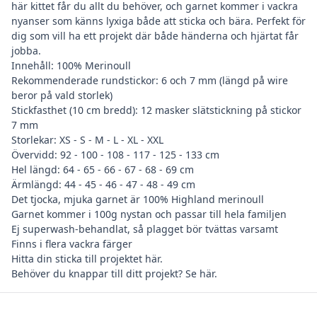
här kittet får du allt du behöver, och garnet kommer i vackra
nyanser som känns lyxiga både att sticka och bära. Perfekt för
dig som vill ha ett projekt där både händerna och hjärtat får
jobba.
Innehåll: 100% Merinoull
Rekommenderade rundstickor: 6 och 7 mm (längd på wire
beror på vald storlek)
Stickfasthet (10 cm bredd): 12 masker slätstickning på stickor
7 mm
Storlekar: XS - S - M - L - XL - XXL
Övervidd: 92 - 100 - 108 - 117 - 125 - 133 cm
Hel längd: 64 - 65 - 66 - 67 - 68 - 69 cm
Ärmlängd: 44 - 45 - 46 - 47 - 48 - 49 cm
Det tjocka, mjuka garnet är 100% Highland merinoull
Garnet kommer i 100g nystan och passar till hela familjen
Ej superwash-behandlat, så plagget bör tvättas varsamt
Finns i flera vackra färger
Hitta din
sticka till projektet här
.
Behöver du
knappar till ditt projekt? Se här
.