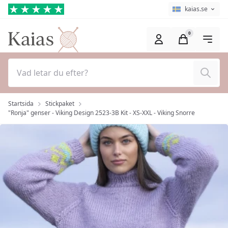
Hoppa till huvudinnehåll (Tryck på Enter)
Språkväljare
Aktuellt språk ä
kaias.se
0
Sök
Startsida
Stickpaket
"Ronja" genser - Viking Design 2523-3B Kit - XS-XXL - Viking Snorre