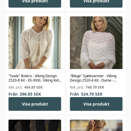
Visa produkt
Visa produkt
"Svale" Bolero - Viking Design
"Blege" Sjælevarmer - Viking
2520-8 Kit - XS-XXXL- Viking Kid-
Design 2520-6 Kit - Dame -
Silk
Viking Kid-Silk
Rek. pris:
404.85
SEK
Rek. pris:
740.70
SEK
Från
296.85
SEK
Från
524.70
SEK
Visa produkt
Visa produkt