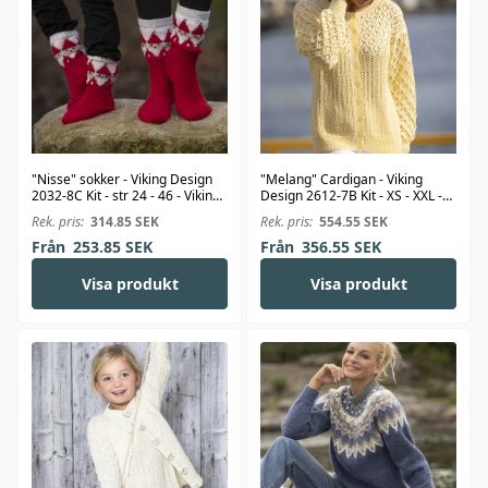
"Nisse" sokker - Viking Design
"Melang" Cardigan - Viking
2032-8C Kit - str 24 - 46 - Viking
Design 2612-7B Kit - XS - XXL -
Alpaca Storm
Viking Bambino
Rek. pris:
314.85
SEK
Rek. pris:
554.55
SEK
Från
253.85
SEK
Från
356.55
SEK
Visa produkt
Visa produkt