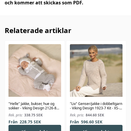
och kommer att skickas som PDF.
Relaterade artiklar
"Helle" Jakke, bukser, hue og
"Liv" Genser/jakke i dobbeltgarn
sokker - Viking Design 2126-8
- Viking Design 1923-7 Kit - XS-
Kit - 1-24 Mdr. - Viking Bambino
XXL - Viking Alpaca Bris
Rek. pris:
338.75
SEK
Rek. pris:
844.60
SEK
Från
228.75
SEK
Från
596.60
SEK