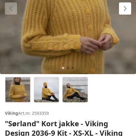
Viking
Art.nr. 2593359
"Sørland" Kort jakke - Viking
Design 2036-9 Kit - XS-XL - Viking