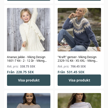
Ananas Jakke - Viking Design
"Kraft" genser- Viking Design
1601-7 Kit - 2 - 12 år - Viking
2329-1G Kit - XS-XXL - Viking
Bjørk
Wool
Rek. pris:
338.75
SEK
Rek. pris:
706.45
SEK
Från
228.75
SEK
Från
531.45
SEK
Visa produkt
Visa produkt