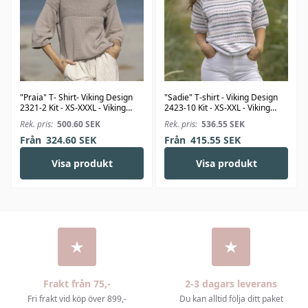
"Praia" T- Shirt- Viking Design
"Sadie" T-shirt - Viking Design
2321-2 Kit - XS-XXXL - Viking
2423-10 Kit - XS-XXL - Viking
Bjørk
Linus
Rek. pris:
500.60
SEK
Rek. pris:
536.55
SEK
Från
324.60
SEK
Från
415.55
SEK
Visa produkt
Visa produkt
Frakt från 75,-
2-3 dagars leverans
Fri frakt vid köp över 899,-
Du kan alltid följa ditt paket