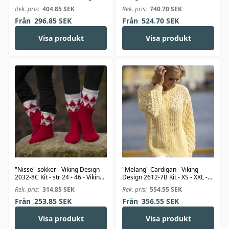
Silk
Viking Kid-Silk
Rek. pris:
404.85
SEK
Rek. pris:
740.70
SEK
Från
296.85
SEK
Från
524.70
SEK
Visa produkt
Visa produkt
"Nisse" sokker - Viking Design
"Melang" Cardigan - Viking
2032-8C Kit - str 24 - 46 - Viking
Design 2612-7B Kit - XS - XXL -
Alpaca Storm
Viking Bambino
Rek. pris:
314.85
SEK
Rek. pris:
554.55
SEK
Från
253.85
SEK
Från
356.55
SEK
Visa produkt
Visa produkt