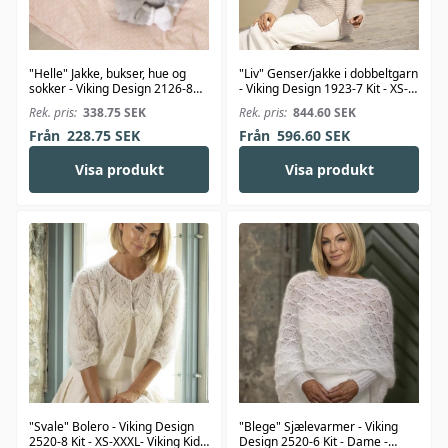
"Helle" Jakke, bukser, hue og
"Liv" Genser/jakke i dobbeltgarn
sokker - Viking Design 2126-8
- Viking Design 1923-7 Kit - XS-
Kit - 1-24 Mdr. - Viking Bambino
XXL - Viking Alpaca Bris
Rek. pris:
338.75
SEK
Rek. pris:
844.60
SEK
Från
228.75
SEK
Från
596.60
SEK
Visa produkt
Visa produkt
"Svale" Bolero - Viking Design
"Blege" Sjælevarmer - Viking
2520-8 Kit - XS-XXXL- Viking Kid-
Design 2520-6 Kit - Dame -