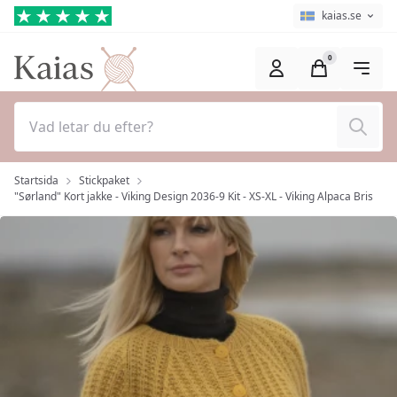
Hoppa till huvudinnehåll (Tryck på Enter)
Språkväljare
Aktuellt språk ä
kaias.se
0
Sök
Startsida
Stickpaket
"Sørland" Kort jakke - Viking Design 2036-9 Kit - XS-XL - Viking Alpaca Bris