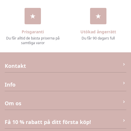
Prisgaranti
Utökad ångerrätt
Du får alltid de bästa priserna på
Du får 90 dagars full
samtliga varor
Kontakt
M&J Invest og Handel Aps
Info
Humlebæk Strandvej 40 (Ej returvara – se köpvillkor),
3050 Humlebæk
Kontakta oss
Om os
E-post:
info@kaias.se
CVR
:
DK41906251
Köpvillkor
Få 10 % rabatt på ditt första köp!